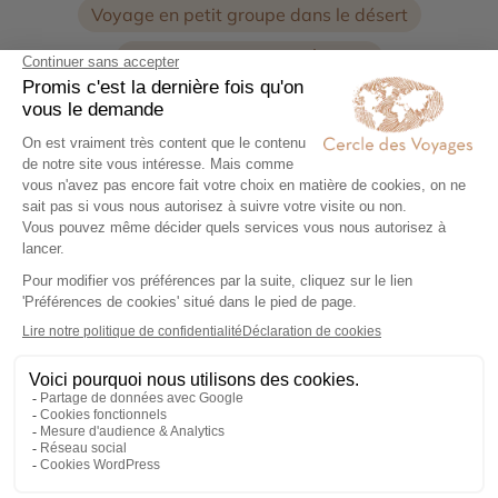
Voyage en petit groupe dans le désert
Circuit privé dans les Émirats
Croisière au Moyen-Orient
Un circuit accompagné à
Abu Dhabi
, vous permet de
découvrir les principales richesses du pays tout en
bénéficiant du savoir de votre guide qui saura vous
transmettre sa passion.
Selon les circuits, vous découvriez différentes
richesses de ce petit pays : le Musée Universel du
Louvres Abu Dhabi, le Musée Guggenheim, la
magnifique Mosquée Sheikh Zayed, le Palais d’Al
Husn, le creek de Dubaï, le Bastakia, la Mosquée de
Jumeirah… Vous pourrez aussi tenter l’expérience d’un
safari 4×4 dans le désert, d’une croisière à bord