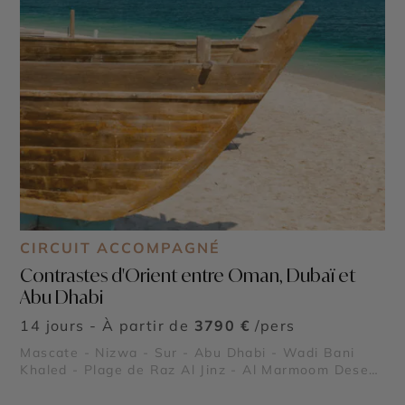
CIRCUIT ACCOMPAGNÉ
Contrastes d'Orient entre Oman, Dubaï et
Abu Dhabi
14 jours - À partir de
3790 €
/pers
Mascate - Nizwa - Sur - Abu Dhabi - Wadi Bani
Khaled - Plage de Raz Al Jinz - Al Marmoom Desert
Conservation Reserve - Global Village - Museum of
the Future - Dubaï Marina - Burj Al Arab - Madinat