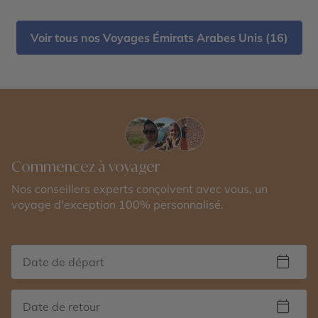
Jumeirah - Dubai Creek & Abra ride - Al Fahidi
Historical District - Dubai Miracle Garden - The
Voir tous nos Voyages Émirats Arabes Unis (16)
Frame - Palm Jumeirah - Dubaï Mall & Fontaine de
Dubaï - Wadi Ghalilah - Al Zorah Nature Reserve -
Mleiha Archaeological Centre - Sir Bani Yas Island
- Qasr Al Watan - Qasr Al Hosn - Mosquée Sheikh
Zayed - Masdar City - Mangrove National Park -
Forts de Al Aïn - Emirates Palace Mandarin Oriental
- Al Ain Oasis - Saadiyat Island
Commencez à voyager
Nos conseillers experts conçoivent avec vous, un
voyage d'exception 100% personnalisé.