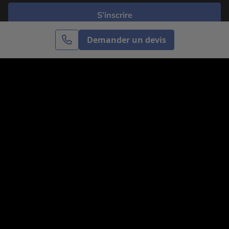
S’inscrire
Demander un devis
Cercle des Voyages est une agence de voyage
spécialisée dans le sur-mesure, appartenant au groupe
Cercle des Vacances. Grâce à notre expertise et notre
passion du voyage, nous sommes là pour vous aider à
réaliser le voyage de vos rêves. Notre équipe est à
votre écoute pour créer le voyage qui vous ressemble.
Co-concevez votre voyage
Nous contacter
Venez nous voir