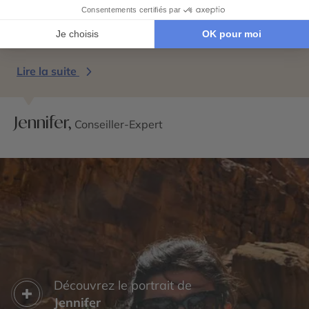
d’une embarcation traditionnelle nommée « dhow »
ou tout simplement faire du shopping dans l’un des
nombreux mall de la ville.
Lire la suite
Jennifer,
Conseiller-Expert
Découvrez le portrait de
Jennifer