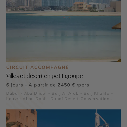
CIRCUIT ACCOMPAGNÉ
Villes et désert en petit groupe
6 jours - À partir de
2450 €
/pers
Dubaï - Abu Dhabi - Burj Al Arab - Burj Khalifa -
Louvre Abou Dabi - Dubaï Desert Conservation
Reserve