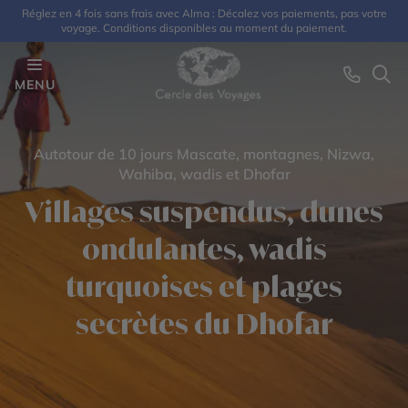
Réglez en 4 fois sans frais avec Alma : Décalez vos paiements, pas votre
voyage. Conditions disponibles au moment du paiement.
MENU
Autotour de 10 jours Mascate, montagnes, Nizwa,
Wahiba, wadis et Dhofar
Villages suspendus, dunes
ondulantes, wadis
turquoises et plages
secrètes du Dhofar