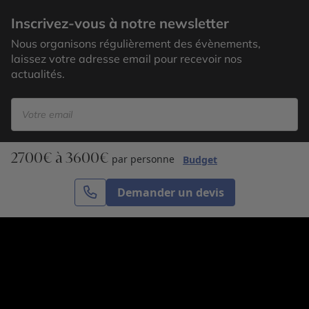
Inscrivez-vous à notre newsletter
Nous organisons régulièrement des évènements,
laissez votre adresse email pour recevoir nos
actualités.
2700€ à 3600€
S’inscrire
par personne
Budget
Demander un devis
Cercle des Voyages est une agence de voyage
spécialisée dans le sur-mesure, appartenant au groupe
Cercle des Vacances. Grâce à notre expertise et notre
passion du voyage, nous sommes là pour vous aider à
réaliser le voyage de vos rêves. Notre équipe est à
votre écoute pour créer le voyage qui vous ressemble.