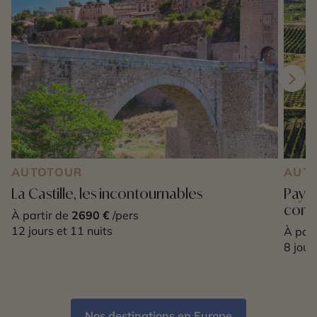
AUTOTOUR
AUT
La Castille, les incontournables
Pays 
comp
À partir de
2690 €
/pers
12 jours et 11 nuits
À part
8 jour
Nos destinations en Europe