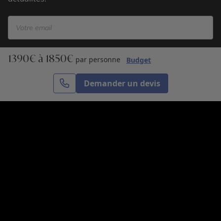
1390€ à 1850€
S’inscrire
par personne
Budget
Demander un devis
Cercle des Voyages est une agence de voyage
spécialisée dans le sur-mesure, appartenant au groupe
Cercle des Vacances. Grâce à notre expertise et notre
passion du voyage, nous sommes là pour vous aider à
réaliser le voyage de vos rêves. Notre équipe est à
votre écoute pour créer le voyage qui vous ressemble.
Co-concevez votre voyage