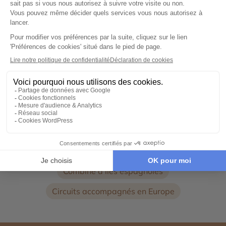
14 jours et 12 nuits
City break
Voyage avec guide
Voyage à Cordoue
Voyage à Bilbao
Voyage à Séville
Découverte du Parc Güell
Voyage au Montserrat
Voyage au Parc national de Teide
Road trip dans le nord de l’Espagne
Combiné d'îles espagnoles
Circuits accompagnés en Europe