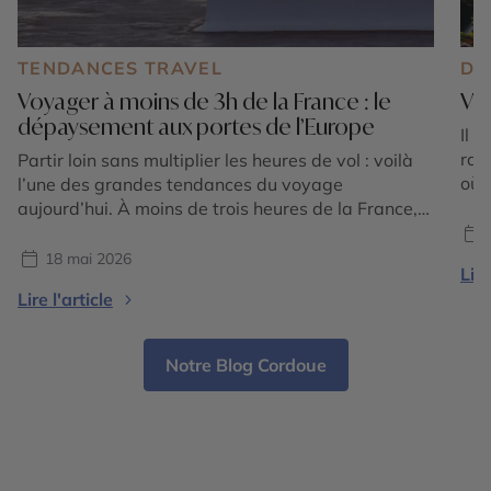
TENDANCES TRAVEL
DE
Voyager à moins de 3h de la France : le
Viv
dépaysement aux portes de l’Europe
Il 
rale
Partir loin sans multiplier les heures de vol : voilà
où 
l’une des grandes tendances du voyage
le 
aujourd’hui. À moins de trois heures de la France,
Viv
l’Europe offre pourtant une incroyable diversité de
tem
paysages, d’ambiances et d’expériences. En
18 mai 2026
Lire
pro
seulement quelques heures, vous pouvez passer
Lire l'article
des villages blancs baignés de soleil en
Andalousie aux falaises vertigineuses des […]
Notre Blog Cordoue