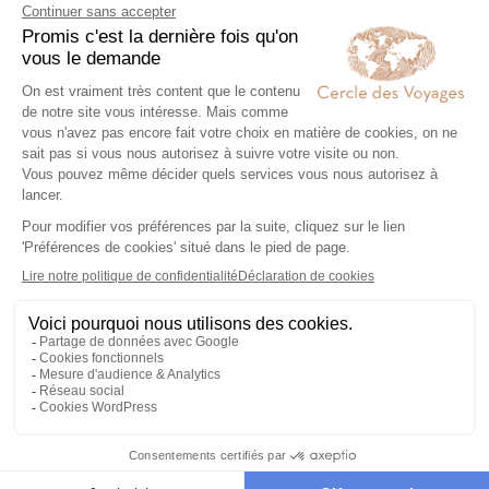
Un voyage à Cordoue à la
rencontre d’un
patrimoine unique
Ils sont bien trop nombreux pour être tous
nommés. Il n’est d’ailleurs jamais simple de
voguer au rythme des ruelles du côté de
Cordoue puisque l’on a presque tendance à
devoir s’arrêter à chaque coin de rue,
propices à la découverte de nouveaux
bâtiments et de nouvelles curiosités. Il est
d’ailleurs très intéressant de visiter la ville
de cette manière même s’il semble par
exemple obligatoire de visiter la grande