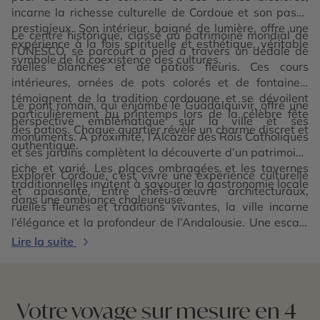
incarne la richesse culturelle de Cordoue et son passé
prestigieux. Son intérieur, baigné de lumière, offre une
Le centre historique, classé au patrimoine mondial de
expérience à la fois spirituelle et esthétique, véritable
l’UNESCO, se parcourt à pied à travers un dédale de
symbole de la coexistence des cultures.
ruelles blanches et de patios fleuris. Ces cours
intérieures, ornées de pots colorés et de fontaines,
témoignent de la tradition cordouane et se dévoilent
Le pont romain, qui enjambe le Guadalquivir, offre une
particulièrement au printemps lors de la célèbre fête
perspective emblématique sur la ville et ses
des patios. Chaque quartier révèle un charme discret et
monuments. À proximité, l’Alcázar des Rois Catholiques
authentique.
et ses jardins complètent la découverte d’un patrimoine
riche et varié. Les places ombragées et les tavernes
Explorer Cordoue, c’est vivre une expérience culturelle
traditionnelles invitent à savourer la gastronomie locale
et apaisante. Entre chefs-d’œuvre architecturaux,
dans une ambiance chaleureuse.
ruelles fleuries et traditions vivantes, la ville incarne
l’élégance et la profondeur de l’Andalousie. Une escale
incontournable, où chaque pierre raconte l’histoire
Lire la suite
d’une civilisation brillante.
Votre voyage sur mesure en 4