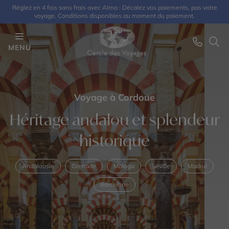
Réglez en 4 fois sans frais avec Alma : Décalez vos paiements, pas votre
voyage. Conditions disponibles au moment du paiement.
MENU
Voyage à Cordoue
Héritage andalou et splendeur
historique
Andalousie
Grenade
Malaga
Séville
Madrid
Barcelone