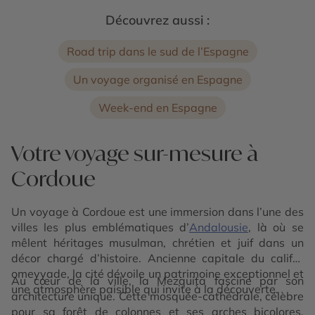
Découvrez aussi :
Road trip dans le sud de l’Espagne
Un voyage organisé en Espagne
Week-end en Espagne
Votre voyage sur-mesure à
Cordoue
Un voyage à Cordoue est une immersion dans l’une des
villes les plus emblématiques d’
Andalousie
, là où se
mêlent héritages musulman, chrétien et juif dans un
décor chargé d’histoire. Ancienne capitale du califat
omeyyade, la cité dévoile un patrimoine exceptionnel et
Au cœur de la ville, la Mezquita fascine par son
une atmosphère paisible qui invite à la découverte.
architecture unique. Cette mosquée-cathédrale, célèbre
pour sa forêt de colonnes et ses arches bicolores,