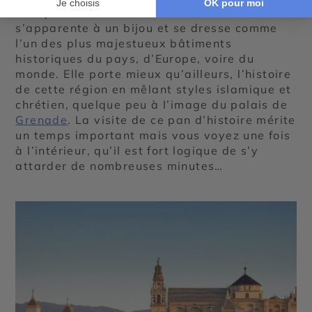
mosquée-cathédrale de la ville tant elle
s’apparente à un bijou et se dresse comme
l’un des plus majestueux bâtiments
historiques du pays, d’Europe, voire du
monde. Elle porte mieux qu’ailleurs, l’histoire
de cette région en mêlant styles islamique et
chrétien, quelque peu à l’image du palais de
Grenade
. La visite de ce pan d’histoire mérite
un temps important mais vous voyez une fois
à l’intérieur, qu’il est fort logique de s’y
attarder de nombreuses minutes…