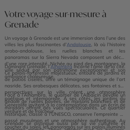
Votre voyage sur-mesure à
Grenade
Un voyage à Grenade est une immersion dans l’une des
villes les plus fascinantes d’
Andalousie
, là où l’histoire
arabo-andalouse, les ruelles blanches et les
panoramas sur la Sierra Nevada composent un décor
d’une rare intensité. Nichée au pied des montagnes, la
Dominant Grenade, l’
Alhambra
incarne l’âme de la cité.
ville séduit par son patrimoine exceptionnel et son
Ce palais-forteresse majestueux, entouré de jardins et
ambiance chaleureuse.
de patios ciselés, offre un témoignage unique de l’art
nasride. Ses arabesques délicates, ses fontaines et ses
perspectives sur la ville créent une atmosphère
Face à l’Alhambra, le quartier de l’Albaicín dévoile un
poétique et intemporelle. À ses côtés, les jardins du
dédale de ruelles pavées, de maisons blanchies et de
Generalife invitent à la contemplation dans un écrin de
miradors offrant des vues spectaculaires. Ce quartier
verdure et de fraîcheur.
historique, classé à l’UNESCO, conserve l’empreinte du
passé musulman et une atmosphère authentique. Au
Grenade se distingue aussi par sa vie culturelle et
coucher du soleil, les panoramas sur les palais illuminés
étudiante animée. Tapas offertes avec les boissons,