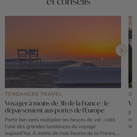
et conseils
TENDANCES TRAVEL
DE
Voyager à moins de 3h de la France : le
Viv
dépaysement aux portes de l’Europe
Il 
rale
Partir loin sans multiplier les heures de vol : voilà
où 
l’une des grandes tendances du voyage
le 
aujourd’hui. À moins de trois heures de la France,