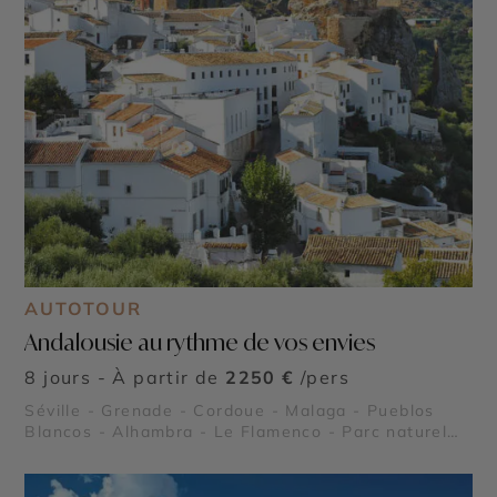
AUTOTOUR
Andalousie au rythme de vos envies
8 jours - À partir de
2250 €
/pers
Séville - Grenade - Cordoue - Malaga - Pueblos
Blancos - Alhambra - Le Flamenco - Parc naturel
de Doñana - Grottes de Nerja