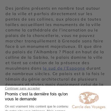
Des jardins présents en nombre tout autour
de la ville et parfois directement sur les
pentes de ses collines, aux places de toutes
tailles accueillant les monuments de la ville
comme la cathédrale de l’incarnation ou le
palais de la chancellerie, vous ne pouvez
marcher tranquillement à Grenade sans faire
face à un monument majestueux. Et que dire
du palais de l’Alhambra ? Placé en haut de la
colline de la Sabika, le palais domine la ville
et tient sa création de la présence des
musulmans dans
le sud de l’Espagne
durant
de nombreux siècles. Ce palais est à la fois le
témoin du génie architectural de plusieurs
époques et styles mais également celui de la
culture cosmopolite de cette région
espagnole. Sa visite est un moment rare que
tous les touristes présents à Grenade
s’empressent de vivre. Fort logiquement,