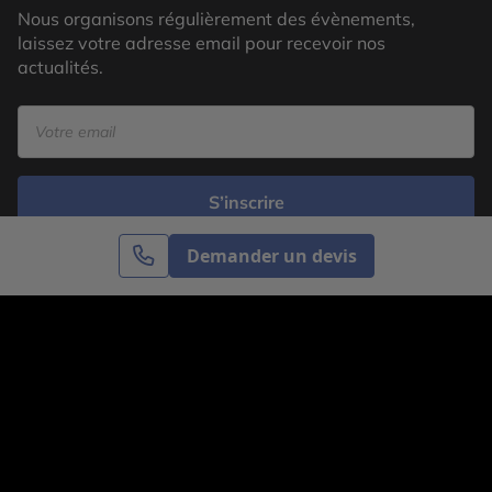
Nous organisons régulièrement des évènements,
laissez votre adresse email pour recevoir nos
actualités.
S’inscrire
Demander un devis
Cercle des Voyages est une agence de voyage
spécialisée dans le sur-mesure, appartenant au groupe
Cercle des Vacances. Grâce à notre expertise et notre
passion du voyage, nous sommes là pour vous aider à
réaliser le voyage de vos rêves. Notre équipe est à
votre écoute pour créer le voyage qui vous ressemble.
Co-concevez votre voyage