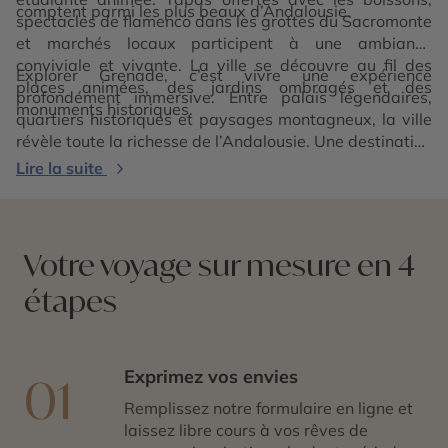
comptent parmi les plus beaux d’Andalousie.
spectacles de flamenco dans les grottes du Sacromonte
et marchés locaux participent à une ambiance
conviviale et vivante. La ville se découvre au fil des
Explorer Grenade, c’est vivre une expérience
places animées, des jardins ombragés et des
profondément immersive. Entre palais légendaires,
monuments historiques.
quartiers historiques et paysages montagneux, la ville
révèle toute la richesse de l’Andalousie. Une destination
envoûtante, où histoire, culture et lumière s’entrelacent
Lire la suite
dans un décor inoubliable.
Votre voyage sur mesure en 4
étapes
Exprimez vos envies
01
Remplissez notre formulaire en ligne et
laissez libre cours à vos rêves de