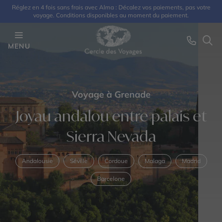
Réglez en 4 fois sans frais avec Alma : Décalez vos paiements, pas votre
voyage. Conditions disponibles au moment du paiement.
MENU
Voyage à Grenade
Joyau andalou entre palais et
Sierra Nevada
Andalousie
Séville
Cordoue
Malaga
Madrid
Barcelone