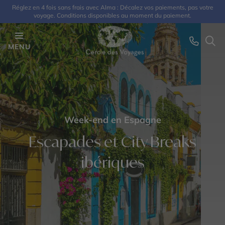
Réglez en 4 fois sans frais avec Alma : Décalez vos paiements, pas votre
voyage. Conditions disponibles au moment du paiement.
MENU
Week-end en Espagne
Escapades et City Breaks
ibériques