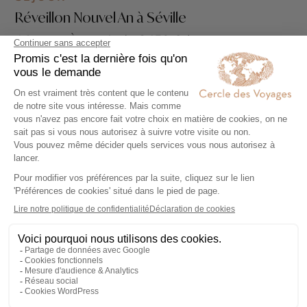
Réveillon Nouvel An à Séville
4 jours - À partir de
2450 €
/pers
Séville - Cordoue
Voir tous nos Voyages Espagne (40)
Voir tous nos Voyages City break (76)
Commencez à voyager
Nos conseillers experts conçoivent avec vous, un