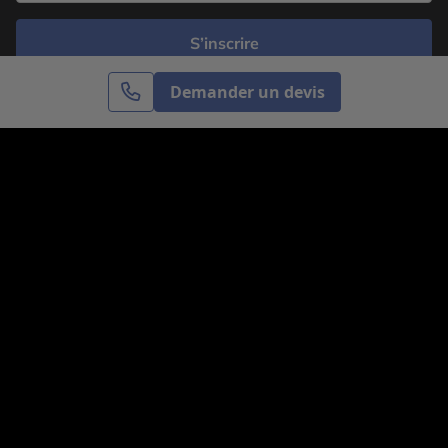
S’inscrire
Demander un devis
Cercle des Voyages est une agence de voyage
spécialisée dans le sur-mesure, appartenant au groupe
Cercle des Vacances. Grâce à notre expertise et notre
passion du voyage, nous sommes là pour vous aider à
réaliser le voyage de vos rêves. Notre équipe est à
votre écoute pour créer le voyage qui vous ressemble.
Co-concevez votre voyage
Nous contacter
Venez nous voir