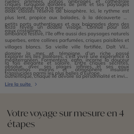
ruelles animées, patios ombragés et cathédrale
criques turquoise bordées de pins et ses paysages
majestueuse face à la mer.
doux classés réserve de biosphère. Ici, le rythme est
plus lent, propice aux balades, à la découverte de
petits ports authentiques et aux baignades dans des
Ibiza révèle un double visage. Connue pour son
eaux cristallines.
ambiance festive, l’île offre aussi des paysages naturels
superbes, entre collines parfumées, criques paisibles et
villages blancs. Sa vieille ville fortifiée, Dalt Vila,
domine la mer et témoigne d’un riche passé
Explorer les îles Baléares, c’est vivre une expérience à
méditerranéen. Formentera, enfin, incarne la douceur
la fois élégante et solaire. Entre criques secrètes,
absolue, avec ses plages infinies et ses eaux
panoramas marins et atmosphère insulaire
translucides parmi les plus belles d’Europe.
authentique, chaque île dévoile sa personnalité et invite
à savourer la Méditerranée autrement. Une parenthèse
Lire la suite
lumineuse, entre nature, culture et détente.
Votre voyage sur mesure en 4
étapes