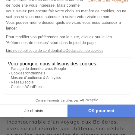
Un voyage aux Baléares à
Majorque et Minorque
Majorque, la plus grande île des Baléares,
est souvent réduite au tourisme de masse
venu d’
Europe du Nord
… Mais connaissez-
vous le patrimoine naturel de Majorque ? Les
parcs naturels de Cabrera, de Mondrago, la
Serra de Tramuntana dont les paysages sont
inscrits au Patrimoine mondial de l’UNESCO,
proposent une version nature de Majorque.
Palma de Majorque, la capitale de l’archipel
des Baléares qui concentre près de la moitié
de la population de l’île, est un
incontournable d’un voyage aux Baléares,
avec sa cathédrale, son château, son dédale
de ruelles, ses murailles de pierres dorées et