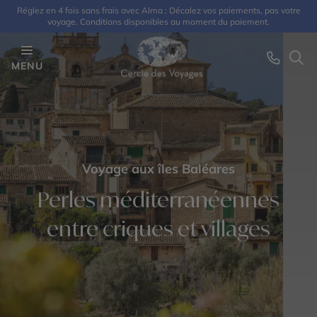
Réglez en 4 fois sans frais avec Alma : Décalez vos paiements, pas votre
voyage. Conditions disponibles au moment du paiement.
MENU
Voyage aux îles Baléares
Perles méditerranéennes
entre criques et villages