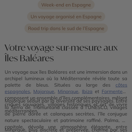
Week-end en Espagne
Un voyage organisé en Espagne
Road trip dans le sud de l’Espagne
Votre voyage sur-mesure aux
Îles Baléares
Un voyage aux îles Baléares est une immersion dans un
archipel lumineux où la Méditerranée révèle toute sa
palette de bleus. Situées au large des
côtes
espagnoles
,
Majorque
,
Minorque
,
Ibiza
et
Formentera
composent un ensemble d’îles complémentaires, mêlant
Majorque séduit par la diversité de ses paysages. Entre
criques sauvages, villages historiques et art de vivre
la Serra de Tramuntana classée à l’UNESCO, villages
méditerranéen.
de pierre dorée et calanques secrètes, l’île conjugue
nature spectaculaire et patrimoine raffiné. Palma, sa
capitale, dévoile une atmosphère élégante, entre
Minorque, plus discrète et préservée, charme par ses