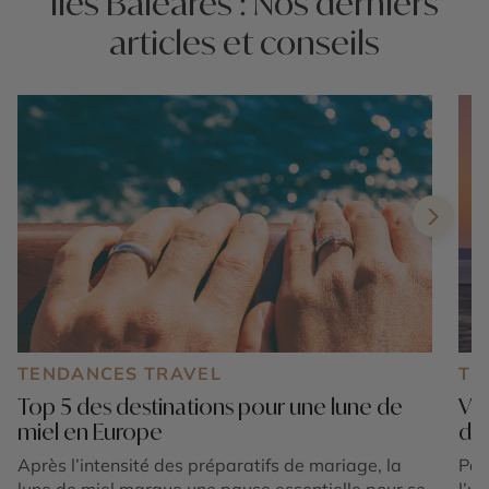
Îles Baléares : Nos derniers
articles et conseils
TENDANCES TRAVEL
TE
Top 5 des destinations pour une lune de
Voy
miel en Europe
dé
Après l’intensité des préparatifs de mariage, la
Part
lune de miel marque une pause essentielle pour se
l’u