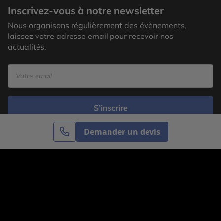
Inscrivez-vous à notre newsletter
Nous organisons régulièrement des évènements,
laissez votre adresse email pour recevoir nos
actualités.
S’inscrire
Demander un devis
Cercle des Voyages est une agence de voyage
spécialisée dans le sur-mesure, appartenant au groupe
Cercle des Vacances. Grâce à notre expertise et notre
passion du voyage, nous sommes là pour vous aider à
réaliser le voyage de vos rêves. Notre équipe est à
votre écoute pour créer le voyage qui vous ressemble.