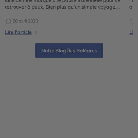
retrouver à deux. Bien plus qu’un simple voyage,
auj
c’est un moment privilégié pour célébrer son union,
l’E
ralentir et créer des souvenirs inoubliables dans un
pay
20 avril 2026
cadre d’exception, loin du quotidien. Aujourd’hui,
seu
Lire l'article
Lire
l’Europe s’impose comme une destination idéale
des
pour une lune […]
And
Notre Blog Îles Baléares