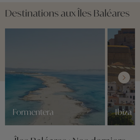
Destinations aux Îles Baléares
Formentera
Ibiza
Nos 5 idées voyage
Nos 5 idées vo