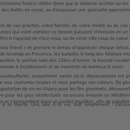
tionnaire franco-chilien (bien que le dialecte occitan ou les
 des bahts en euros, ou d’esquisser une gestuelle approxim
 de vos proches, votre famille, de votre moitié ou de vos am
sources qui vient combler ce besoin puissant d’évasion en un
-être à l’opposé de chez-vous, ou de cette ville coup de coeur
« slow travel » et prendre le temps d’apprécier chaque détai
e lavande en Provence, les balades le long des falaises mor
sillon, le parfum iodé des Côtes-d’Armor, la beauté insulaire
oramas à (re)découvrir et de moments de bonheur à saisir.
poustouflants, assurément variés où le dépaysement est pa
tie aux coutumes locales et nous partage ses valeurs. De plu
dégustation de vin en Alsace pour les fins gourmets, découver
re pour les plus intellectuels ou encore évasion en Méditer
s et s’entremêlent dans un parfait équilibre, afin de satisfair
à la liberté. Une ode à la vie, tout simplement ! Découv