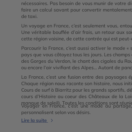
nécessaires. Pas besoin de vous munir de votre dic
faire un calcul savant pour convertir mentalement
de taxi.
Un voyage en France, c’est seulement vous, entouré
Une véritable bouffée d’air frais, un retour aux 
cette région voisine, de cette contrée qui est peut
Parcourir la France, c’est aussi activer le mode 
pays que vous côtoyez tous les jours. Les champs d
des Gorges du Verdon, le chant des cigales du Rous
ou encore l’air vivifiant des Alpes… Autant de pan
La France, c’est une fusion entre des paysages é
Chaque région nous raconte son histoire, nous ini
Cours de surf à Biarritz pour les grands sportifs, 
cours d’Histoire au coeur des Châteaux de la Loi
manque de soleil). Toutes les conditions sont réunie
Voyager en France, c’est une mode au partage, 
personnalisent selon vos désirs.
Lire la suite