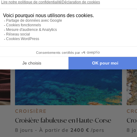
CROISIÈRE
CR
Croisière fabuleuse en Haute-Corse
Cro
8 jours - À partir de
2400 €
/pers
8 j