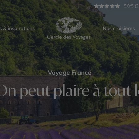
5,0/5 (2
s & inspirations
Nos croisières
Voyage France
 On peut plaire à tout