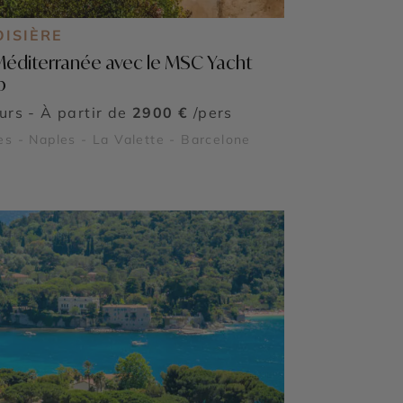
OISIÈRE
Méditerranée avec le MSC Yacht
b
ours - À partir de
2900 €
/pers
s - Naples - La Valette - Barcelone