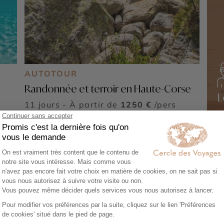
AUTOTOUR
Randonnée et terroir en Haute-Corse
L
11 jours - À partir de
1250 €
/pers
C
v
é
e