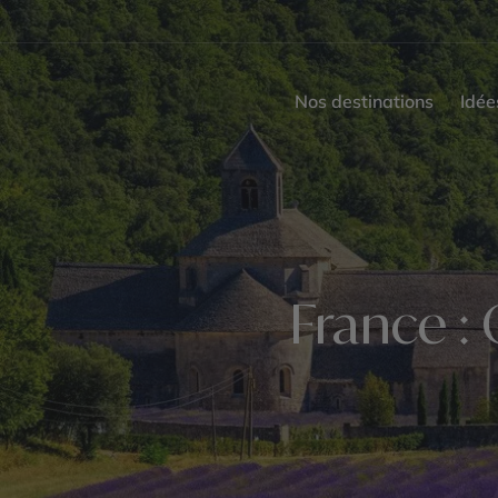
Nos destinations
Idée
France :