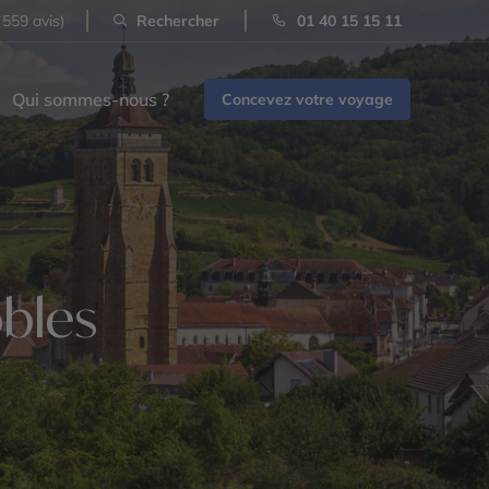
 559 avis)
Rechercher
01 40 15 15 11
Qui sommes-nous ?
Concevez votre voyage
obles