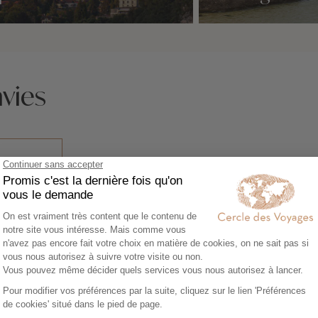
idées voyage
Nos 0 idées voyage
vies
 en
née
Expertise et co-constructio