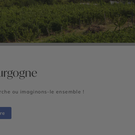
ourgogne
erche ou imaginons-le ensemble !
re