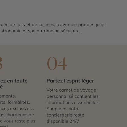
uée de lacs et de collines, traversée par des jolies
gastronomie et son patrimoine séculaire.
3
04
ez en toute
Partez l’esprit léger
té
Votre carnet de voyage
ements,
personnalisé contient les
ts, formalités,
informations essentielles.
nces exclusives :
Sur place, notre
us chargeons de
conciergerie reste
 ne vous reste plus
disponible 24/7
tir !