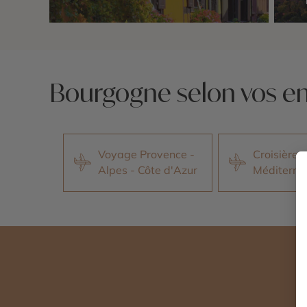
Nos 0 idées voyage
Nos 0 
Bourgogne selon vos en
Voyage Provence -
Croisières
Alpes - Côte d'Azur
Méditerra