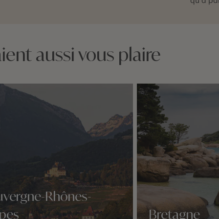
ent aussi vous plaire
uvergne-Rhônes-
lpes
Bretagne