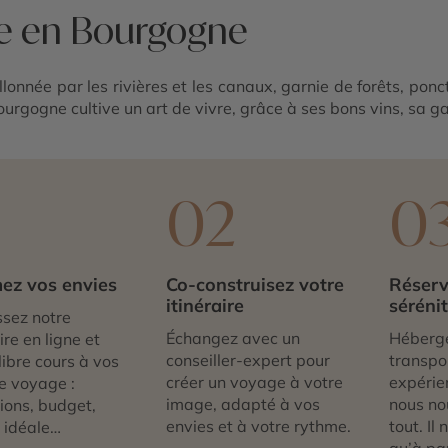
re en Bourgogne
lonnée par les rivières et les canaux, garnie de forêts, ponct
 Bourgogne cultive un art de vivre, grâce à ses bons vins, sa 
1
02
0
ez vos envies
Co-construisez votre
Réserv
itinéraire
séréni
sez notre
Échangez avec un
Héberg
re en ligne et
conseiller-expert pour
transpor
libre cours à vos
créer un voyage à votre
expérie
e voyage :
image, adapté à vos
nous no
tions, budget,
envies et à votre rythme.
tout. Il
 idéale…
qu’à par