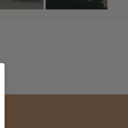
Nos 0 idées voyage
n