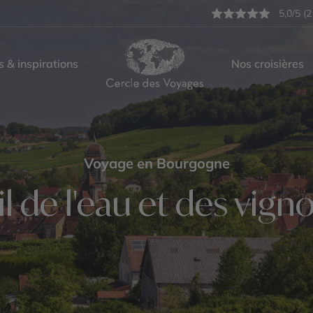
5,0/5 (2
s & inspirations
Nos croisières
Voyage en Bourgogne
il de l'eau et des vign