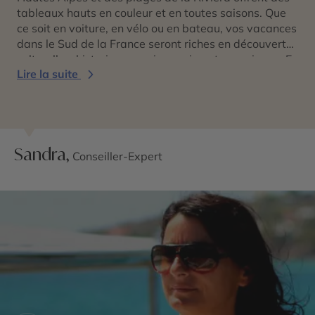
tableaux hauts en couleur et en toutes saisons. Que
ce soit en voiture, en vélo ou en bateau, vos vacances
dans le Sud de la France seront riches en découvertes
culturelles, historiques mais aussi gastronomiques. En
Lire la suite
couple, entre amis ou en famille, une multitude
d’activités s’adaptent à toutes vos envies pour des
souvenirs inoubliables !
Sandra,
Conseiller-Expert