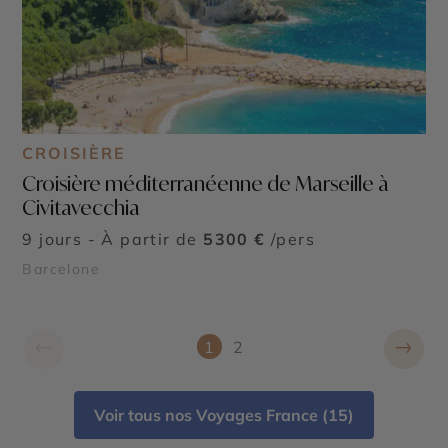
CROISIÈRE
Croisière méditerranéenne de Marseille à
Civitavecchia
9 jours - À partir de
5300 €
/pers
Barcelone
←
→
1
2
Voir tous nos Voyages France (15)