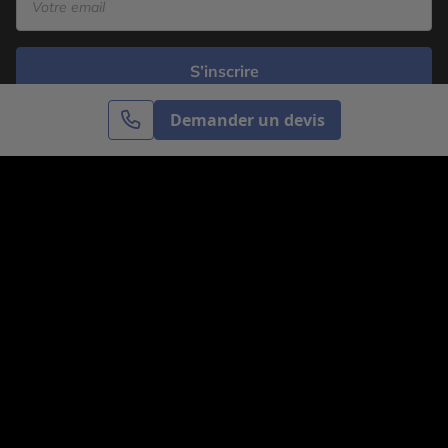
S’inscrire
Demander un devis
Cercle des Voyages est une agence de voyage
spécialisée dans le sur-mesure, appartenant au groupe
Cercle des Vacances. Grâce à notre expertise et notre
passion du voyage, nous sommes là pour vous aider à
réaliser le voyage de vos rêves. Notre équipe est à
votre écoute pour créer le voyage qui vous ressemble.
Co-concevez votre voyage
Nous contacter