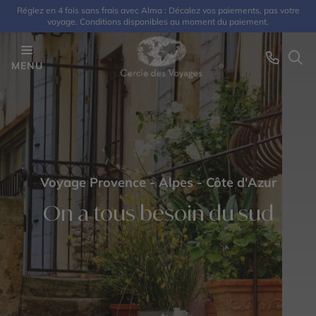
Réglez en 4 fois sans frais avec Alma : Décalez vos paiements, pas votre
voyage. Conditions disponibles au moment du paiement.
MENU
Voyage Provence - Alpes - Côte d'Azur
On a tous besoin du sud