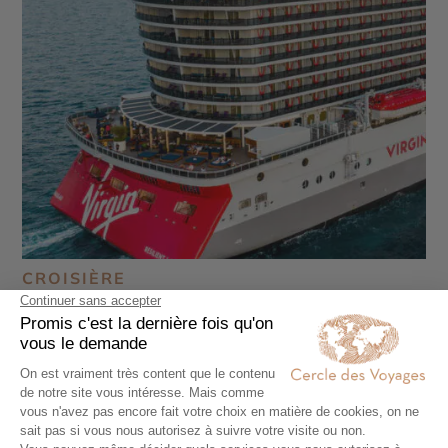
CROISIÈRE
La Méditerranée décontractée avec Virgin
Voyages
9 jours - À partir de
2900 €
/pers
Palma de Majorque - Barcelone