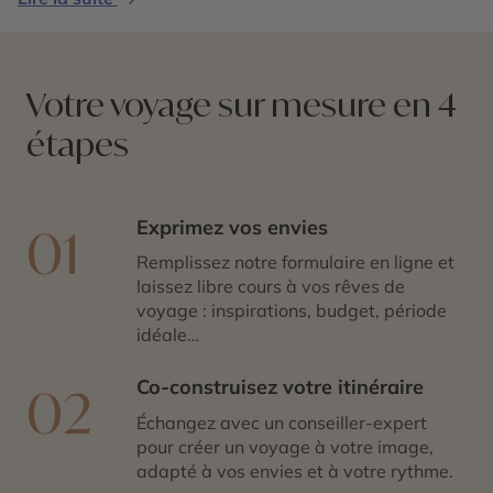
sports nautiques rythment les saisons dans un cadre
par les influences alpines et auvergnates. Entre
naturel d’exception.
marchés de terroir, vignobles réputés, stations de
montagne et festivals culturels, l’Auvergne-Rhône-
Alpes incarne une destination complète et vivante, où
Votre voyage sur mesure en 4
nature, culture et gastronomie s’harmonisent avec
étapes
élégance.
Exprimez vos envies
01
Remplissez notre formulaire en ligne et
laissez libre cours à vos rêves de
voyage : inspirations, budget, période
idéale…
Co-construisez votre itinéraire
02
Échangez avec un conseiller-expert
pour créer un voyage à votre image,
adapté à vos envies et à votre rythme.