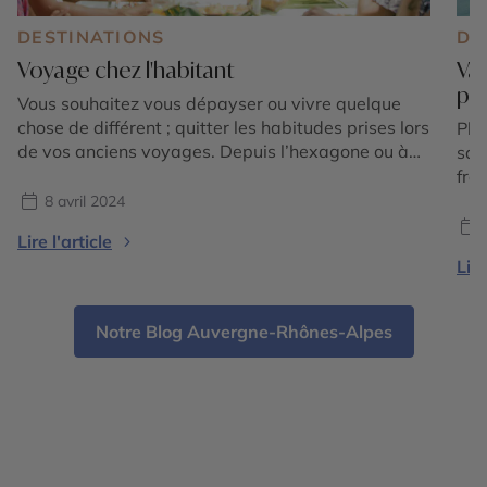
DESTINATIONS
DE
Voyage chez l'habitant
Vac
pl
Vous souhaitez vous dépayser ou vivre quelque
chose de différent ; quitter les habitudes prises lors
Pla
de vos anciens voyages. Depuis l’hexagone ou à
sau
l’autre bout de la Terre, les cultures s’entremêlent
fra
et offrent un formidable terrain de rencontres.
8 avril 2024
Cercle des Voyages vous emmène à la rencontre
Lire l'article
de ces cultures en vous proposant parfois de dîner
Lire
[…]
Notre Blog Auvergne-Rhônes-Alpes