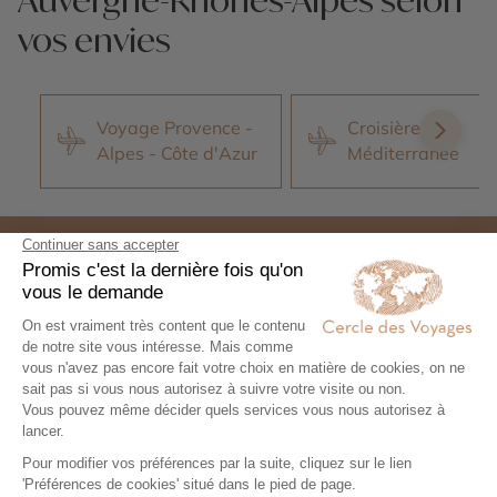
vos envies
Voyage Provence -
Croisières en
Alpes - Côte d'Azur
Méditerranée
Expertise et co-construction
1
Expertise et co-
construction
Chez Cercle des Voyages,