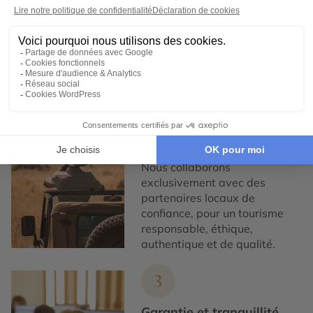
nous concevons des voyages
100% personnalisables, en
collaboration étroite avec nos
voyageurs.
2
Engagement local et
responsabilité sociale
Nous collaborons
exclusivement avec des
partenaires locaux de
confiance, pour un tourisme
responsable, éthique,
authentique et de qualité.
3
Garantie et tranquillité