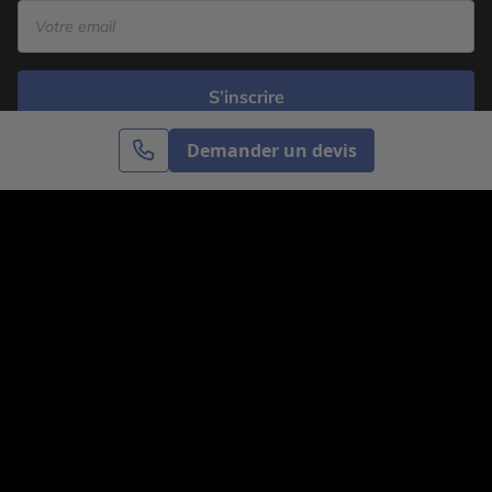
S’inscrire
Demander un devis
Cercle des Voyages est une agence de voyage
spécialisée dans le sur-mesure, appartenant au groupe
Cercle des Vacances. Grâce à notre expertise et notre
passion du voyage, nous sommes là pour vous aider à
réaliser le voyage de vos rêves. Notre équipe est à
votre écoute pour créer le voyage qui vous ressemble.
Co-concevez votre voyage
Nous contacter