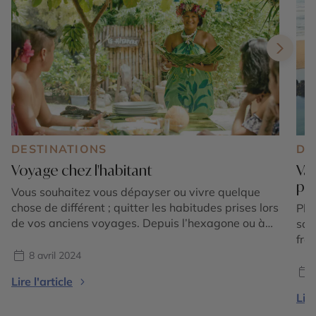
DESTINATIONS
DE
Voyage chez l'habitant
Vac
pl
Vous souhaitez vous dépayser ou vivre quelque
chose de différent ; quitter les habitudes prises lors
Pla
de vos anciens voyages. Depuis l’hexagone ou à
sau
l’autre bout de la Terre, les cultures s’entremêlent
fra
et offrent un formidable terrain de rencontres.
8 avril 2024
Cercle des Voyages vous emmène à la rencontre
Lire l'article
de ces cultures en vous proposant parfois de dîner
Lire
[…]