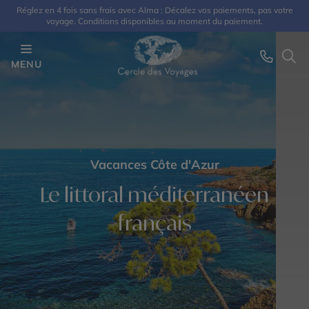
Réglez en 4 fois sans frais avec Alma : Décalez vos paiements, pas votre
voyage. Conditions disponibles au moment du paiement.
MENU
Vacances Côte d'Azur
Le littoral méditerranéen
français