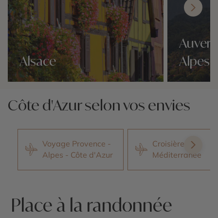
Auverg
Alsace
Alpes
Nos 0 idées voyage
Nos 0 idées vo
Côte d'Azur selon vos envies
Voyage Provence -
Croisières en
Alpes - Côte d'Azur
Méditerranée
Place à la randonnée