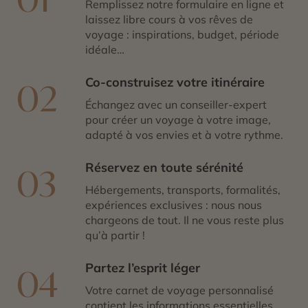
réputée pour ses spécialités culinaires. Découvrez les
Remplissez notre formulaire en ligne et
savoureux produits du sud gorgés de soleil et de
laissez libre cours à vos rêves de
saveurs. Parcourez le littoral français et ses villages
voyage : inspirations, budget, période
méditerranéens à la découverte de la Côte d’Azur.
idéale…
Co-construisez votre itinéraire
02
Échangez avec un conseiller-expert
pour créer un voyage à votre image,
adapté à vos envies et à votre rythme.
Réservez en toute sérénité
03
Hébergements, transports, formalités,
expériences exclusives : nous nous
chargeons de tout. Il ne vous reste plus
qu’à partir !
Partez l’esprit léger
04
Votre carnet de voyage personnalisé
contient les informations essentielles.