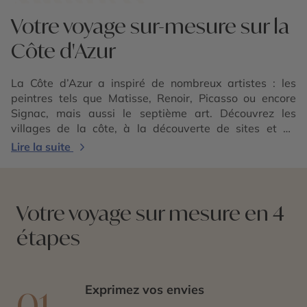
Votre voyage sur-mesure sur la
Côte d'Azur
La Côte d’Azur a inspiré de nombreux artistes : les
peintres tels que Matisse, Renoir, Picasso ou encore
Signac, mais aussi le septième art. Découvrez les
villages de la côte, à la découverte de sites et de
monuments mythiques qui ont été le lieu de tournages
Lire la suite
de films cultes, comme « Et Dieu créa la femme » sur le
port de Saint-Tropez. Pour les véritables cinéphiles, un
voyage en direction de Cannes lors du fameux festival
de la ville peut également s’avérer être une expérience
Votre voyage sur mesure en 4
unique à vivre. À la croisée de la mer et de la
étapes
montagne, la Côte d’Azur offre à ses visiteurs un large
choix d’activités pour des vacances en famille.
Randonnée, vélo, via ferrata, canyoning, rafting… Que
vous soyez férus d’activités à sensation ou bien calmes,
Exprimez vos envies
01
il y en a pour tous les goûts ! La Côte d’Azur est aussi