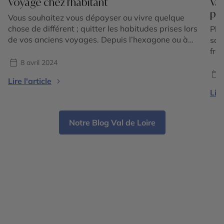
Voyage chez l'habitant
Vac
pl
Vous souhaitez vous dépayser ou vivre quelque
chose de différent ; quitter les habitudes prises lors
Pla
de vos anciens voyages. Depuis l’hexagone ou à
sau
l’autre bout de la Terre, les cultures s’entremêlent
fra
et offrent un formidable terrain de rencontres.
8 avril 2024
Cercle des Voyages vous emmène à la rencontre
Lire l'article
de ces cultures en vous proposant parfois de dîner
Lire
[…]
Notre Blog Val de Loire