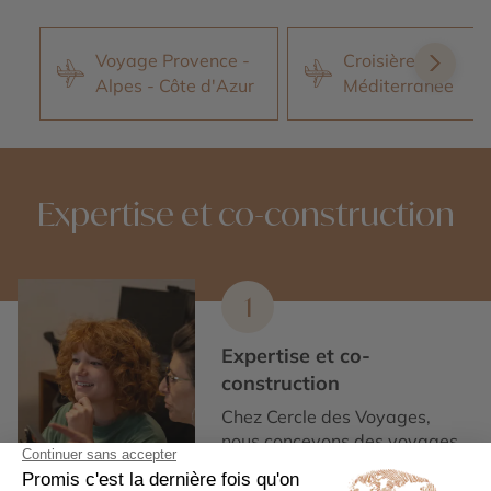
Voyage Provence -
Croisières en
Alpes - Côte d'Azur
Méditerranée
Expertise et co-construction
1
Expertise et co-
construction
Chez Cercle des Voyages,
nous concevons des voyages
100% personnalisables, en
collaboration étroite avec nos