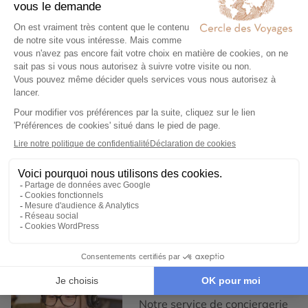
voyageurs.
2
Engagement local et
responsabilité sociale
Nous collaborons
exclusivement avec des
partenaires locaux de
confiance, pour un tourisme
responsable, éthique,
authentique et de qualité.
3
Garantie et tranquillité
d'esprit
Notre service de conciergerie