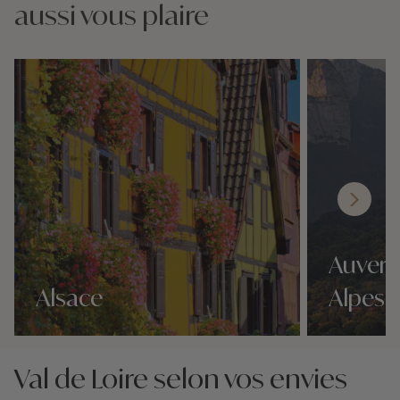
aussi vous plaire
Auverg
Alsace
Alpes
Nos 0 idées voyage
Nos 0 idées vo
Val de Loire selon vos envies