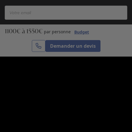
1100€ à 1550€
S’inscrire
par personne
Budget
Demander un devis
Cercle des Voyages est une agence de voyage
spécialisée dans le sur-mesure, appartenant au groupe
Cercle des Vacances. Grâce à notre expertise et notre
passion du voyage, nous sommes là pour vous aider à
réaliser le voyage de vos rêves. Notre équipe est à
votre écoute pour créer le voyage qui vous ressemble.
Co-concevez votre voyage
Nous contacter