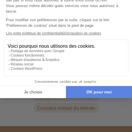
14 jours et 12 nuits
City break
Voyage à Barcelone
Voyage à Lanzarote
Voyage aux Canaries
Découverte de la Sagrada Familia
Découverte du Parc Güell
Voyage au Montserrat
Combiné d'îles espagnoles
Voyage en train en Espagne
Croisière autour du monde