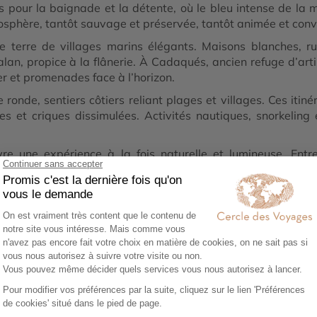
es pour la baignade et la détente, où le bleu intense de la m
hère, tantôt sauvage et préservée, tantôt animée et convi
ne terre de villages marins élégants. Maisons blanches, ru
an, propice à la flânerie. À Cadaqués, ancien refuge d’artis
r et promenades face à l’horizon.
ronde, sentiers côtiers reliant plages et villages. Ces iti
ses et criques dissimulées. Activités nautiques, snorkelin
vre une expérience à la fois naturelle et lumineuse. Ent
plation et à la détente. Une parenthèse balnéaire d’excepti
1
02
0
ez vos envies
Co-construisez votre
Réserv