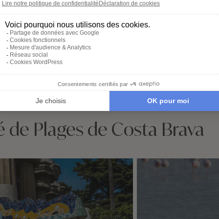
itinéraire
séréni
sez notre
Échangez avec un
Héberg
re en ligne et
conseiller-expert pour
transpor
libre cours à vos
créer un voyage à votre
expérie
e voyage :
image, adapté à vos
nous no
tions, budget,
envies et à votre rythme.
tout. Il
 idéale…
qu’à par
é de Plages de Costa Brava