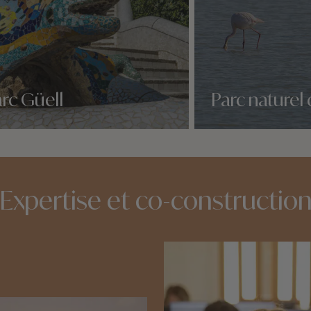
rc Güell
Parc nature
idées voyage
Nos 1 idées voyage
Expertise et co-constructio