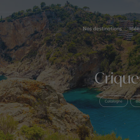
Nos destinations
Idée
Crique
Catalogne
Ba