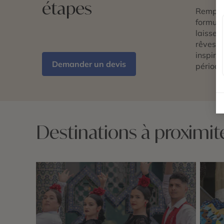
étapes
Remplis
formulai
laissez 
rêves d
inspira
Demander un devis
période
Destinations à proximit