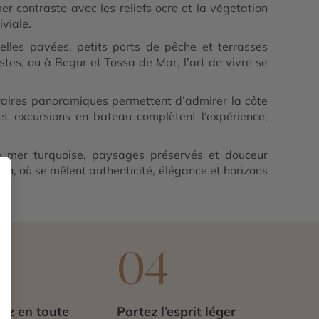
er contraste avec les reliefs ocre et la végétation
viale.
elles pavées, petits ports de pêche et terrasses
tes, ou à Begur et Tossa de Mar, l’art de vivre se
néraires panoramiques permettent d’admirer la côte
g et excursions en bateau complètent l’expérience,
re mer turquoise, paysages préservés et douceur
on, où se mêlent authenticité, élégance et horizons
3
04
ez en toute
Partez l’esprit léger