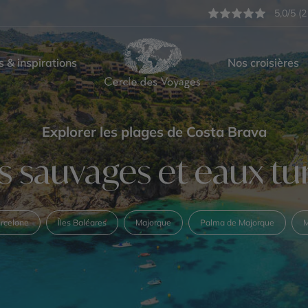
5,0/5 (2
s & inspirations
Nos croisières
Explorer les plages de Costa Brava
s sauvages et eaux tu
rcelone
Îles Baléares
Majorque
Palma de Majorque
M