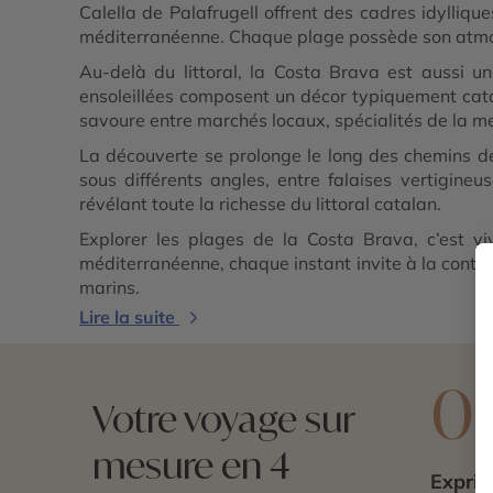
Calella de Palafrugell offrent des cadres idylliqu
méditerranéenne. Chaque plage possède son atmosp
Au-delà du littoral, la Costa Brava est aussi u
ensoleillées composent un décor typiquement catal
savoure entre marchés locaux, spécialités de la me
La découverte se prolonge le long des chemins de 
sous différents angles, entre falaises vertigineu
révélant toute la richesse du littoral catalan.
Explorer les plages de la Costa Brava, c’est vi
méditerranéenne, chaque instant invite à la contem
marins.
Lire la suite
0
Votre voyage sur
mesure en 4
Exprim