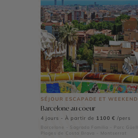
SÉJOUR ESCAPADE ET WEEKEND
Barcelone au coeur
4 jours - À partir de
1100 €
/pers
Barcelone - Sagrada Familia - Parc Güell
Plages de Costa Brava - Montserrat