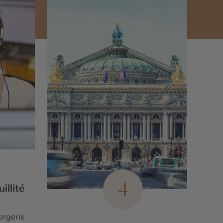
4
illité
ergerie