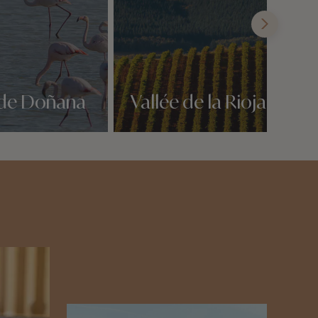
l de Doñana
Vallée de la Rioja
Nos 1 idées voyage
n