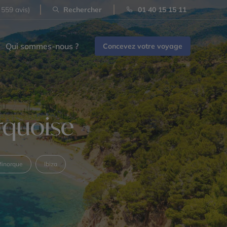
 559 avis)
Rechercher
01 40 15 15 11
Qui sommes-nous ?
Concevez votre voyage
rquoise
inorque
Ibiza