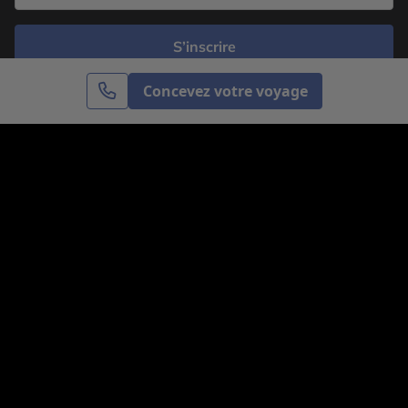
S’inscrire
Concevez votre voyage
Cercle des Voyages est une agence de voyage
spécialisée dans le sur-mesure, appartenant au groupe
Cercle des Vacances. Grâce à notre expertise et notre
passion du voyage, nous sommes là pour vous aider à
réaliser le voyage de vos rêves. Notre équipe est à
votre écoute pour créer le voyage qui vous ressemble.
Co-concevez votre voyage
Nous contacter
Venez nous voir