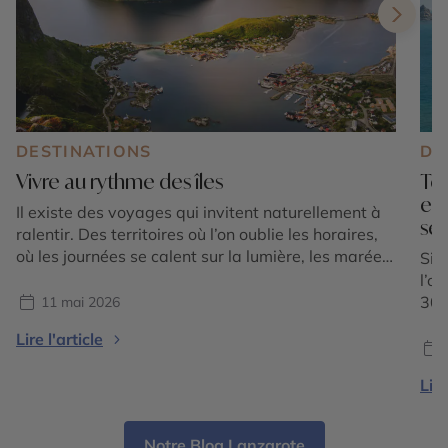
DESTINATIONS
DE
Vivre au rythme des îles
Ten
ent
Il existe des voyages qui invitent naturellement à
séc
ralentir. Des territoires où l’on oublie les horaires,
où les journées se calent sur la lumière, les marées,
Sit
le vent ou simplement sur le rythme de la nature.
l’o
Vivre au rythme des îles, c’est accepter une autre
300
11 mai 2026
temporalité, plus douce, plus instinctive et
000
Lire l'article
profondément dépaysante. Loin des […]
la p
dom
Lire
cul
Notre Blog Lanzarote