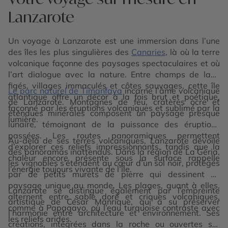
Lanzarote
Un voyage à Lanzarote est une immersion dans l’une
des îles les plus singulières des
Canaries
, là où la terre
volcanique façonne des paysages spectaculaires et où
l’art dialogue avec la nature. Entre champs de lave
figés, villages immaculés et côtes sauvages, cette île
Le parc naturel de Timanfaya
incarne l’âme volcanique
atlantique offre un décor à la fois brut et poétique,
de Lanzarote. Montagnes de feu, cratères ocre et
façonné par les éruptions volcaniques et sublimé par la
étendues minérales composent un paysage presque
lumière.
lunaire, témoignant de la puissance des éruptions
passées. Les routes panoramiques permettent
Au-delà de ses terres volcaniques, Lanzarote dévoile
d’explorer ces reliefs impressionnants, tandis que la
des panoramas inattendus. Dans la région de La Geria,
chaleur encore présente sous la surface rappelle
les vignobles s’étendent au cœur d’un sol noir, protégés
l’énergie toujours vivante de l’île.
par de petits murets de pierre qui dessinent un
paysage unique au monde. Les plages, quant à elles,
Lanzarote se distingue également par l’empreinte
alternent entre sable doré et criques volcaniques,
artistique de César Manrique, qui a su préserver
comme à Papagayo, où l’eau turquoise contraste avec
l’harmonie entre architecture et environnement. Ses
les reliefs arides.
créations, intégrées dans la roche ou ouvertes sur