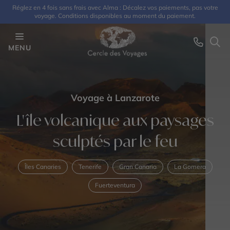
Réglez en 4 fois sans frais avec Alma : Décalez vos paiements, pas votre
voyage. Conditions disponibles au moment du paiement.
MENU
Voyage à Lanzarote
L'île volcanique aux paysages
sculptés par le feu
Îles Canaries
Tenerife
Gran Canaria
La Gomera
Fuerteventura