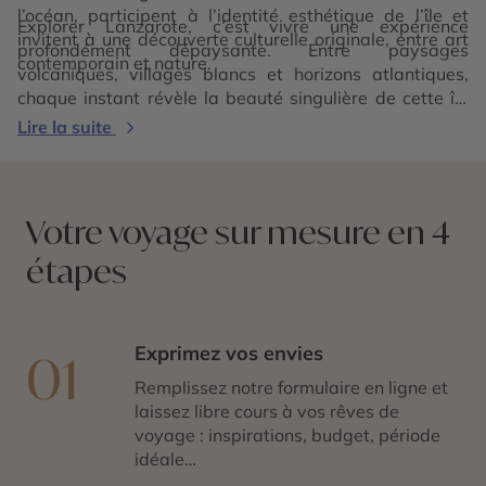
l’océan, participent à l’identité esthétique de l’île et
Explorer Lanzarote, c’est vivre une expérience
invitent à une découverte culturelle originale, entre art
profondément dépaysante. Entre paysages
contemporain et nature.
volcaniques, villages blancs et horizons atlantiques,
chaque instant révèle la beauté singulière de cette île
façonnée par le feu et le vent. Une parenthèse minérale
Lire la suite
et lumineuse au cœur des Canaries.
Votre voyage sur mesure en 4
étapes
Exprimez vos envies
01
Remplissez notre formulaire en ligne et
laissez libre cours à vos rêves de
voyage : inspirations, budget, période
idéale…