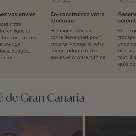
ez vos envies
Co-construisez votre
Réserv
itinéraire
séréni
sez notre
Échangez avec un
Héberg
re en ligne et
conseiller-expert pour
transpor
libre cours à vos
créer un voyage à votre
expérie
e voyage :
image, adapté à vos
nous no
tions, budget,
envies et à votre rythme.
tout. Il
 idéale…
qu’à par
té de Gran Canaria