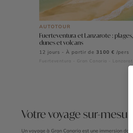
AUTOTOUR
Fuerteventura et Lanzarote : plages,
dunes et volcans
12 jours - À partir de
3100 €
/pers
Fuerteventura - Gran Canaria - Lanzaro
Votre voyage sur-mesur
Un voyage à Gran Canaria est une immersion dans 