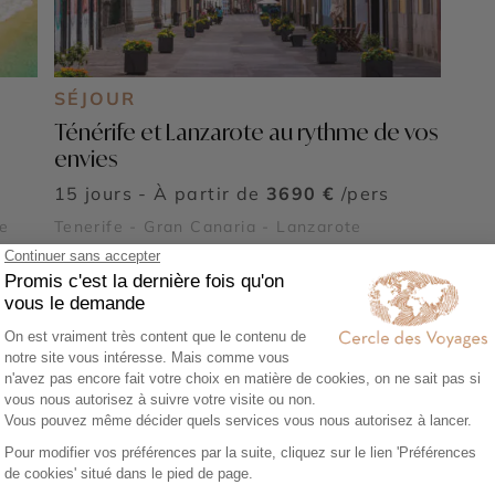
SÉJOUR
Ténérife et Lanzarote au rythme de vos
envies
15 jours - À partir de
3690 €
/pers
te
Tenerife - Gran Canaria - Lanzarote
Voir tous nos voyages Espagne
e en Gran Canaria
une île aux multiples visages, où paysages volcaniques, pla