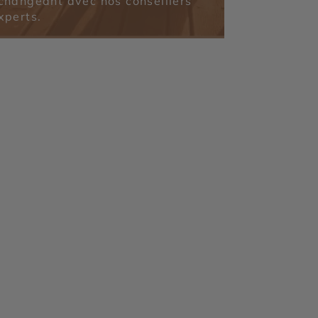
changeant avec nos conseillers
xperts.