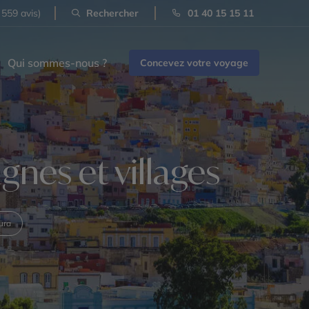
 559 avis)
Rechercher
01 40 15 15 11
Qui sommes-nous ?
Concevez votre voyage
gnes et villages
ura