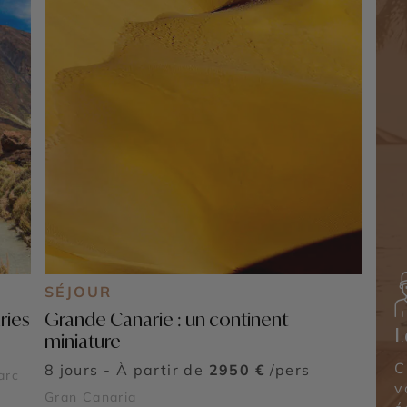
SÉJOUR
ries
Grande Canarie : un continent
L
miniature
C
8 jours - À partir de
2950 €
/pers
arc
v
Gran Canaria