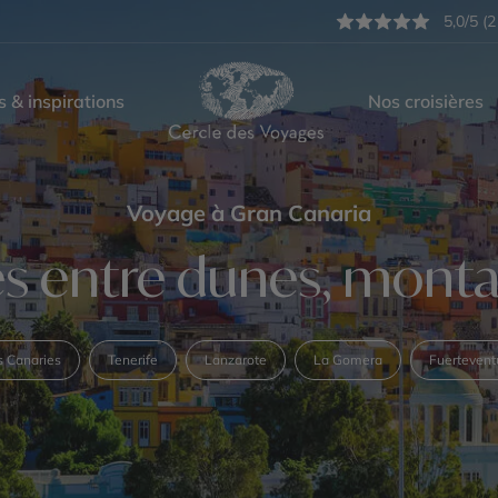
5,0/5 (2
s & inspirations
Nos croisières
Voyage à Gran Canaria
es entre dunes, monta
es Canaries
Tenerife
Lanzarote
La Gomera
Fuertevent