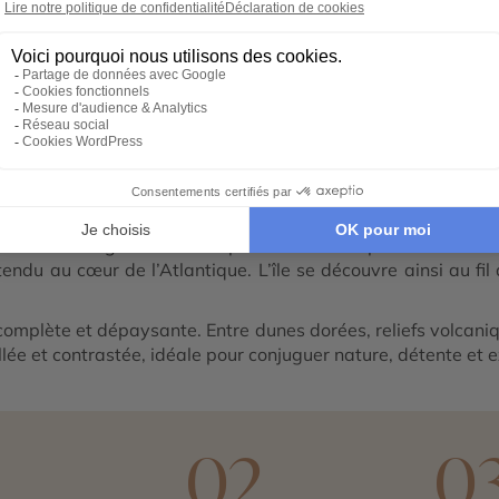
ent en miniature », cette île des
Canaries
dévoile une étonn
ntique.
offrent un spectacle saisissant. Ces étendues de sable doré
loin, les stations balnéaires animées invitent à la détente
 visage, plus sauvage et montagneux. Les routes sinueuses 
que perchée au cœur de l’île. Villages perchés, forêts de
erte d’une culture insulaire préservée.
uerto de Mogán séduisent par leur charme paisible. Maisons
ndu au cœur de l’Atlantique. L’île se découvre ainsi au fil
complète et dépaysante. Entre dunes dorées, reliefs volcaniq
illée et contrastée, idéale pour conjuguer nature, détente et
1
02
0