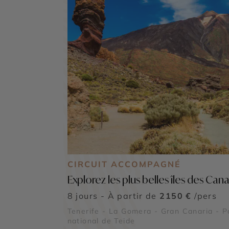
CIRCUIT ACCOMPAGNÉ
Explorez les plus belles îles des Cana
8 jours - À partir de
2150 €
/pers
Tenerife - La Gomera - Gran Canaria - P
national de Teide