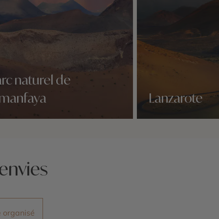
rc naturel de
imanfaya
Lanzarote
idées voyage
Nos 4 idées voyage
envies
 organisé