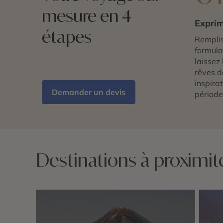
mesure en 4
Exprim
étapes
Remplis
formulai
laissez 
rêves d
inspira
Demander un devis
période
Destinations à proximi