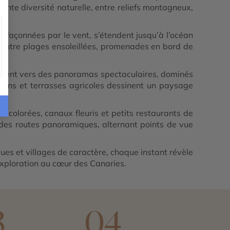
ante diversité naturelle, entre reliefs montagneux,
, façonnées par le vent, s’étendent jusqu’à l’océan
, entre plages ensoleillées, promenades en bord de
mènent vers des panoramas spectaculaires, dominés
 pins et terrasses agricoles dessinent un paysage
 colorées, canaux fleuris et petits restaurants de
 des routes panoramiques, alternant points de vue
ues et villages de caractère, chaque instant révèle
 exploration au cœur des Canaries.
3
04