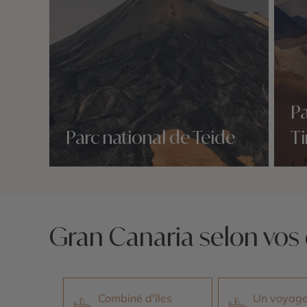
Pa
Parc national de Teide
T
Nos 4 idées voyage
Nos 4 
Gran Canaria selon vos 
Combiné d'îles
Un voyage