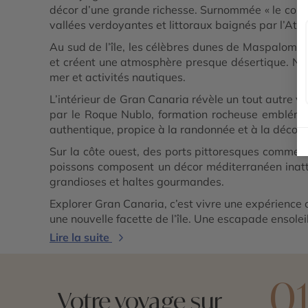
décor d’une grande richesse. Surnommée « le contin
vallées verdoyantes et littoraux baignés par l’Atla
Au sud de l’île, les célèbres dunes de Maspalomas 
et créent une atmosphère presque désertique. Non 
mer et activités nautiques.
L’intérieur de Gran Canaria révèle un tout autre
par le Roque Nublo, formation rocheuse emblémati
authentique, propice à la randonnée et à la découv
Sur la côte ouest, des ports pittoresques comme P
poissons composent un décor méditerranéen inatte
grandioses et haltes gourmandes.
Explorer Gran Canaria, c’est vivre une expérience 
une nouvelle facette de l’île. Une escapade ensole
Lire la suite
0
Votre voyage sur