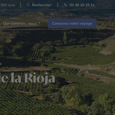
 559 avis)
Rechercher
01 40 15 15 11
Qui sommes-nous ?
Concevez votre voyage
a
e la Rioja