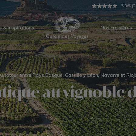
5,0/5 (2
s & inspirations
Nos croisières
Autotour entre Pays Basque, Castille y Léon, Navarre et Rioj
ntique au vignoble d