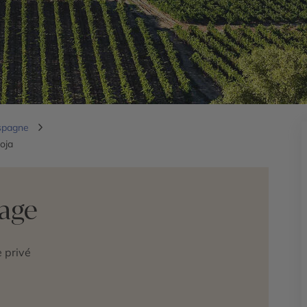
spagne
oja
yage
 privé