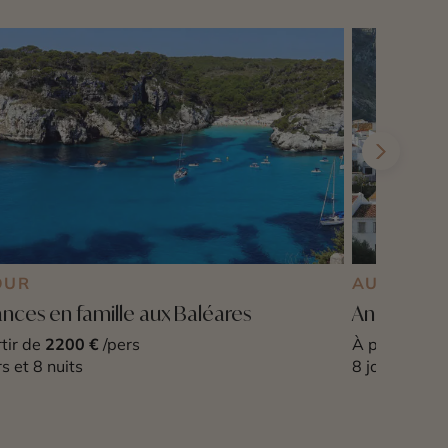
OUR
AUTOTOU
nces en famille aux Baléares
Andalousie
tir de
2200 €
/pers
À partir de
2
rs et 8 nuits
8 jours et 7 n