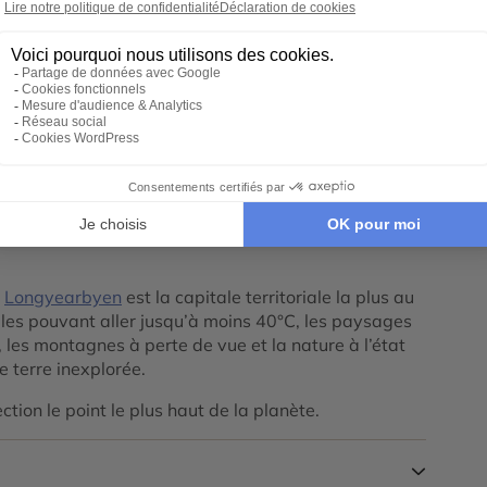
ookie Google Maps
Tout déplier
électionné par Ponant. A votre arrivée, un
e directement vers votre navire, le commandant
,
Longyearbyen
est la capitale territoriale la plus au
les pouvant aller jusqu’à moins 40°C, les paysages
s, les montagnes à perte de vue et la nature à l’état
 terre inexplorée.
ection le point le plus haut de la planète.