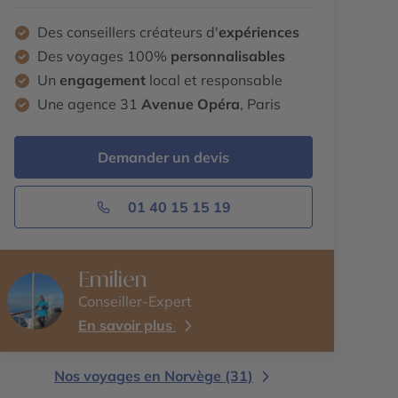
Des conseillers créateurs d'
expériences
Des voyages 100%
personnalisables
Un
engagement
local et responsable
Une agence 31
Avenue Opéra
, Paris
Demander un devis
01 40 15 15 19
Emilien
Conseiller-Expert
En savoir plus
Nos voyages en Norvège (31)