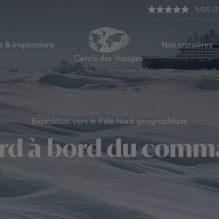
5,0/5 (2
s & inspirations
Nos croisières
Expédition vers le Pôle Nord géographique
ord à bord du com