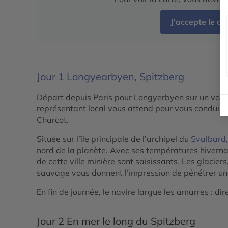
J'accepte le c
Jour 1
Longyearbyen, Spitzberg
Départ depuis Paris pour Longyerbyen sur un vol s
représentant local vous attend pour vous conduir
Charcot.
Située sur l’île principale de l’archipel du
Svalbard
nord de la planète. Avec ses températures hiverna
de cette ville minière sont saisissants. Les glacier
sauvage vous donnent l’impression de pénétrer une
En fin de journée, le navire largue les amarres : dir
Jour 2
En mer le long du Spitzberg