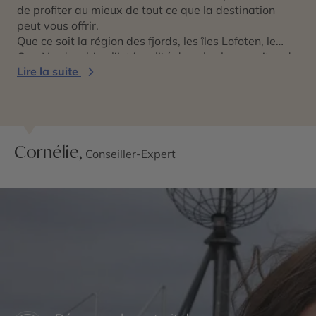
de profiter au mieux de tout ce que la destination
peut vous offrir.
Que ce soit la région des fjords, les îles Lofoten, le
Cap Nord ou bien l’intégralité des plus beaux sites du
Lire la suite
pays, vous pourrez profiter de la liberté d’une
location de véhicule grâce à un itinéraire
parfaitement conçu selon vos envies.
Cornélie,
Conseiller-Expert