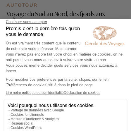
AUTOTOUR
Voyage du Sud au Nord, des fjords aux
Lofoten
13 jours - À partir de
3190 €
/pers
Oslo - Bergen - Trondheim - Svolvaer - Reine -
Route de l'Atlantique - Sognefjord - Route des
Trolls - Hardangerfjord - Les Stavkirke -
Geirangerfjord - Parc national de Jostedalsbreen