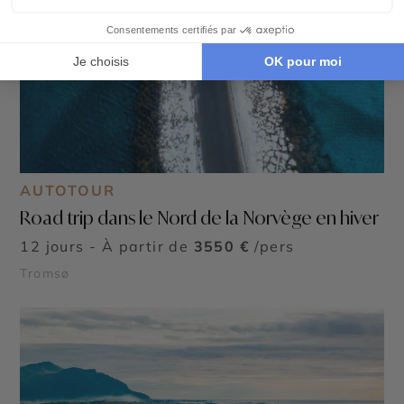
AUTOTOUR
Road trip dans le Nord de la Norvège en hiver
12 jours - À partir de
3550 €
/pers
Tromsø