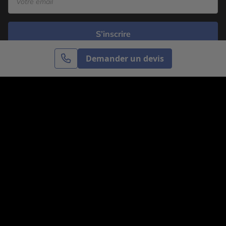
S’inscrire
Demander un devis
Cercle des Voyages est une agence de voyage
spécialisée dans le sur-mesure, appartenant au groupe
Cercle des Vacances. Grâce à notre expertise et notre
passion du voyage, nous sommes là pour vous aider à
réaliser le voyage de vos rêves. Notre équipe est à
votre écoute pour créer le voyage qui vous ressemble.
Co-concevez votre voyage
Nous contacter