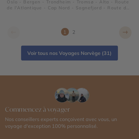
Oslo - Bergen - Trondheim - Tromsø - Alta - Route
de l'Atlantique - Cap Nord - Sognefjord - Route des
Trolls
←
→
1
2
Voir tous nos Voyages Norvège (31)
Commencez à voyager
Nos conseillers experts conçoivent avec vous, un
voyage d'exception 100% personnalisé.