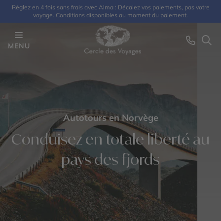
Réglez en 4 fois sans frais avec Alma : Décalez vos paiements, pas votre
voyage. Conditions disponibles au moment du paiement.
MENU
Autotours en Norvège
Conduisez en totale liberté au
pays des fjords