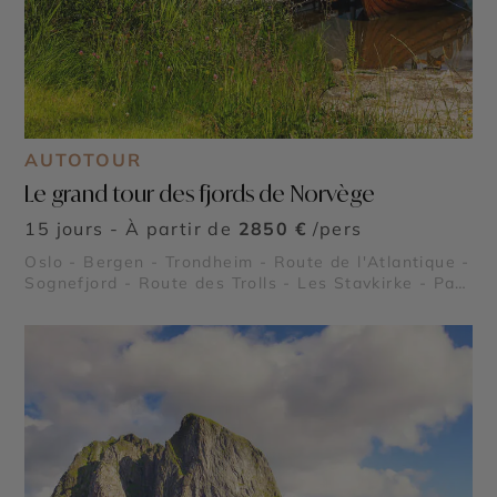
AUTOTOUR
Le grand tour des fjords de Norvège
15 jours - À partir de
2850 €
/pers
Oslo - Bergen - Trondheim - Route de l'Atlantique -
Sognefjord - Route des Trolls - Les Stavkirke - Parc
national de Jostedalsbreen - Hardangerfjord -
Geirangerfjord