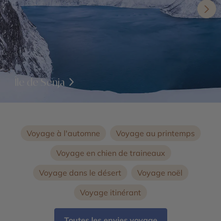
Île de Senja
Voyage à l'automne
Voyage au printemps
Voyage en chien de traineaux
Voyage dans le désert
Voyage noël
Voyage itinérant
Toutes les envies voyage