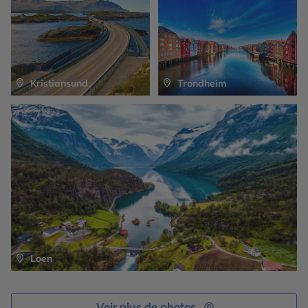
d’Hardangervidda, toujours recouvert de neige.
Kristiansund
Trondheim
Loen
Voir plus de photos