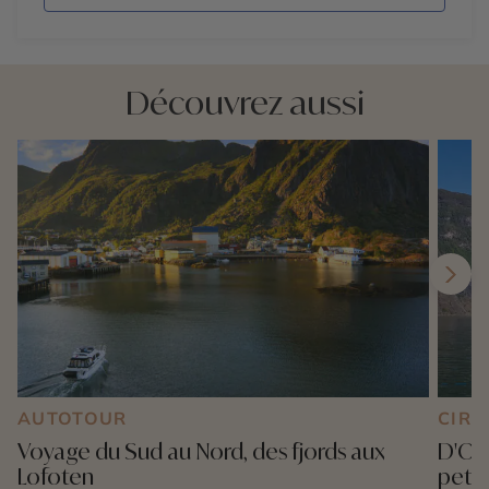
Découvrez aussi
AUTOTOUR
CIRC
Voyage du Sud au Nord, des fjords aux
D'Osl
Lofoten
petit