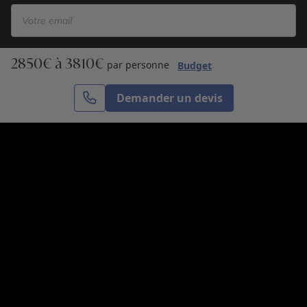
2850€ à 3810€
S’inscrire
par personne
Budget
Demander un devis
Cercle des Voyages est une agence de voyage
spécialisée dans le sur-mesure, appartenant au groupe
Cercle des Vacances. Grâce à notre expertise et notre
passion du voyage, nous sommes là pour vous aider à
réaliser le voyage de vos rêves. Notre équipe est à
votre écoute pour créer le voyage qui vous ressemble.
Co-concevez votre voyage
Nous contacter