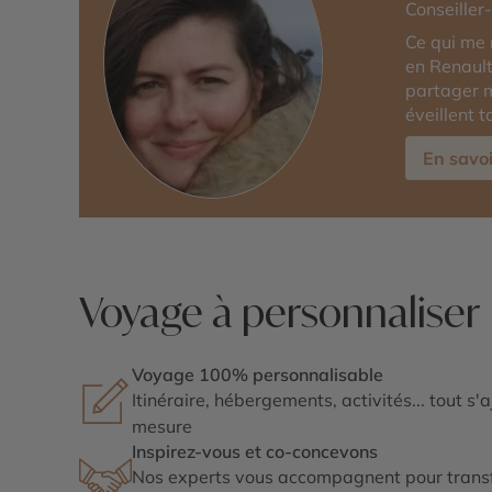
Conseiller
Ce qui me 
en Renault
partager 
éveillent t
En savoi
Voyage à personnaliser
Voyage 100% personnalisable
Itinéraire, hébergements, activités... tout s'
mesure
Inspirez-vous et co-concevons
Nos experts vous accompagnent pour transf