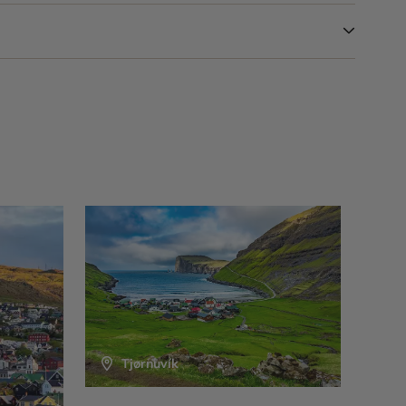
strer des records de vitesse…
l’île contre les raids de pirates au XVIIe siècle.
ar, non loin de l’aéroport international. Vous avez
option par beau temps est de prendre le bateau pour
ale et des environs sur la grande île de Streymoy. En
a journée (seulement 15 min de trajet), où vous
llation à votre hôtel. Dîner possible dans les villages
 dont une colonie de pétrels tempête.
t de Vágar où vous
restituez votre véhicule de location
Tjørnuvík