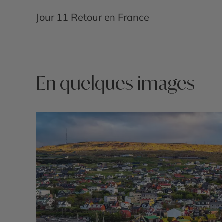
souffle en rafales, l’endroit est réputé pour enregi
Faites un tour au petit fort de Skansin qui protégait 
Courte étape pour rejoindre en fin d’après-midi Vág
admirant les paysages des îles Féroé. Une autre 
Jour 11
Retour en France
ainsi le temps de peaufiner votre visite de la capit
vous rendre en visite guidée sur l’île de Nólsoy à l
fin de journée, route pour la région de Vágar ; insta
pourrez admirer le phare et les nombreux oiseaux,
Court trajet très matinal pour rejoindre l’aéropor
non loin, comme Sørvágur.
pour votre vol retour.
En quelques images