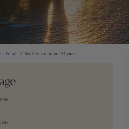
les Féroé
Iles Féroé autotour 11 jours
yage
enne
uses