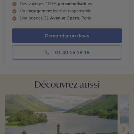
le thème des montres et fantômes feront frissonner
Des voyages 100%
personnalisables
petits et grands.
Un
engagement
local et responsable
Une agence 31
Avenue Opéra
, Paris
Demander un devis
01 40 15 15 19
Découvrez aussi