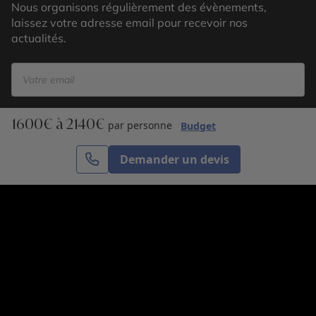
Nous organisons régulièrement des évènements,
laissez votre adresse email pour recevoir nos
actualités.
1600€ à 2140€
S’inscrire
par personne
Budget
Demander un devis
Cercle des Voyages est une agence de voyage
spécialisée dans le sur-mesure, appartenant au groupe
Cercle des Vacances. Grâce à notre expertise et notre
passion du voyage, nous sommes là pour vous aider à
réaliser le voyage de vos rêves. Notre équipe est à
votre écoute pour créer le voyage qui vous ressemble.
Co-concevez votre voyage