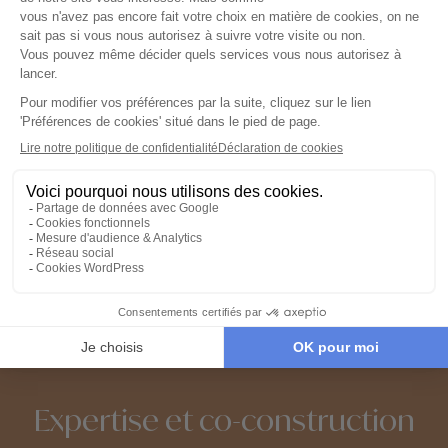
Voyage à Pitlochry
Voyage dans le Fife
Voyage en Argyll and Bute
Voyage au Château d'Edimbourg
Voyage au Château d’Eilean Donan
Voyage dans le parc des Trossachs et Loch
Lomond
Châteaux en Ecosse
Autotour en Écosse
Circuits accompagnés en Ecosse
Expertise et co-construction