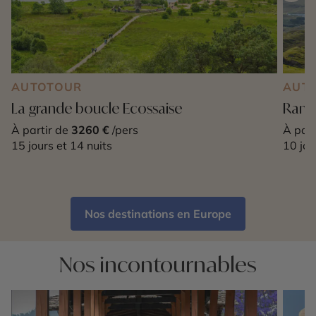
AUTOTOUR
AUT
La grande boucle Ecossaise
Rand
À partir de
3260 €
/pers
À part
15 jours et 14 nuits
10 jou
Nos destinations en Europe
Nos incontournables