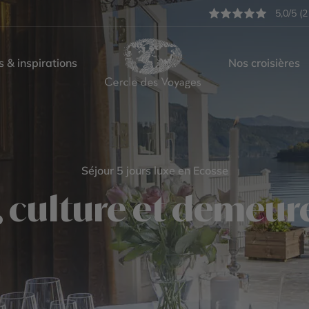
5,0/5 (2
s & inspirations
Nos croisières
Séjour 5 jours luxe en Ecosse
, culture et demeu