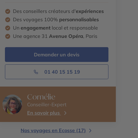
Des conseillers créateurs d'
expériences
Des voyages 100%
personnalisables
Un
engagement
local et responsable
Une agence 31
Avenue Opéra
, Paris
Demander un devis
01 40 15 15 19
Cornélie
Conseiller-Expert
En savoir plus
Nos voyages en Ecosse (17)