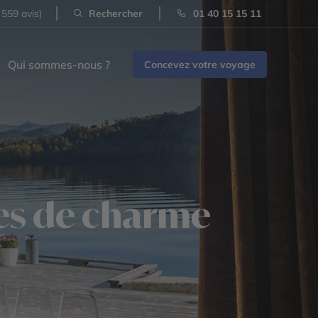
 559 avis)
Rechercher
01 40 15 15 11
Qui sommes-nous ?
Concevez votre voyage
res de charme