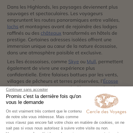
Dans les Highlands, les paysages deviennent plus
sauvages et spectaculaires. Les voyageurs
empruntent les routes panoramiques entre vallées,
lochs
et montagnes avant de rejoindre des lodges
raffinés ou des
châteaux
transformés en hôtels de
prestige. Certaines adresses isolées offrent une
immersion unique au cœur de la nature écossaise,
dans une atmosphère paisible et exclusive.
Les îles écossaises, comme
Skye
ou
Mull
, permettent
également de vivre une expérience plus
confidentielle. Entre falaises battues par les vents,
villages de pêcheurs et terres préservées, l’
Écosse
révèle une beauté brute particulièrement adaptée
aux voyages haut de gamme tournés vers la
contemplation et l’évasion.
Les amateurs d’expériences exclusives peuvent
également découvrir l’univers du whisky écossais lors
de dégustations privées, parcourir les Highlands à
bord d’un
train mythique
ou profiter des parcours de