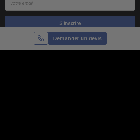
S’inscrire
Demander un devis
Cercle des Voyages est une agence de voyage
spécialisée dans le sur-mesure, appartenant au groupe
Cercle des Vacances. Grâce à notre expertise et notre
passion du voyage, nous sommes là pour vous aider à
réaliser le voyage de vos rêves. Notre équipe est à
votre écoute pour créer le voyage qui vous ressemble.
Co-concevez votre voyage
Nous contacter