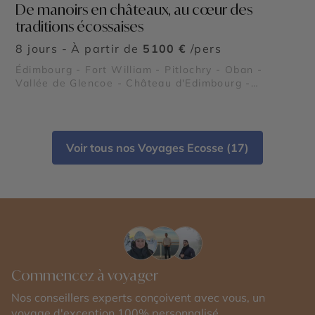
De manoirs en châteaux, au cœur des
traditions écossaises
8 jours - À partir de
5100 €
/pers
Édimbourg - Fort William - Pitlochry - Oban -
Vallée de Glencoe - Château d'Edimbourg -
Château de Stirling - Viaduc de Glenfinnan - Royal
Deeside - Parc National des Cairngorms - Parc
national des Trossachs et Loch Lomond - Château
de Balmoral - Loch Ness
Voir tous nos Voyages Ecosse (17)
Commencez à voyager
Nos conseillers experts conçoivent avec vous, un
voyage d'exception 100% personnalisé.