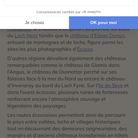
écossaise depuis son promontoire volcanique et offre
une vue spectaculaire sur la ville. Plus au nord, le
château de Stirling
compte parmi les forteresses les
plus importantes de l’histoire écossaise. Dans les
Highlands
, le château d’Urquhart surplombe les eaux
du
Loch Ness
tandis que le
château d’Eilean Donan
,
entouré de montagnes et de lochs, figure parmi les
sites les plus photographiés d’
Écosse
.
D’autres régions dévoilent également des châteaux
remarquables comme le château de Glamis dans
l’Angus, le château de Dunnottar perché sur ses
falaises face à la mer du Nord ou encore le château
d’Inveraray au bord du Loch Fyne. Sur l’
île de Skye
et
dans l’ouest écossais, plusieurs ruines de forteresses
renforcent encore l’atmosphère sauvage et
légendaire des paysages.
Les routes écossaises permettent ainsi de parcourir
le pays entre vallées, lochs et villages historiques
tout en découvrant des demeures seigneuriales, des
manoirs et d’anciens châteaux transformés en hôtels