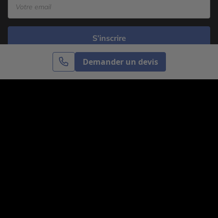
S’inscrire
Demander un devis
Cercle des Voyages est une agence de voyage
spécialisée dans le sur-mesure, appartenant au groupe
Cercle des Vacances. Grâce à notre expertise et notre
passion du voyage, nous sommes là pour vous aider à
réaliser le voyage de vos rêves. Notre équipe est à
votre écoute pour créer le voyage qui vous ressemble.
Co-concevez votre voyage
Nous contacter