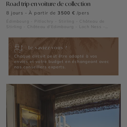
Road trip en voiture de collection
8 jours - À partir de
3500 €
/pers
Édimbourg - Pitlochry - Stirling - Château de
Stirling - Château d'Edimbourg - Loch Ness -
Château de Balmoral - Parc national des Trossachs
et Loch Lomond
Le saviez-vous ?
Chaque circuit peut être adapté à vos
envies et votre budget en échangeant avec
nos conseillers experts.