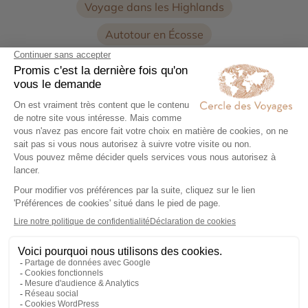
Voyage dans les Highlands
Autotour en Écosse
Circuits accompagnés en Ecosse
Circuits accompagnés en Europe
Séjour en Ecosse
Voyage luxe en Écosse
Les châteaux en Écosse font partie des plus beaux
symboles du pays. Perchés au sommet de falaises,
au bord des lochs ou nichés au cœur des Highlands,
ils racontent l’histoire des clans écossais, des
batailles légendaires et des grandes familles ayant
façonné l’
Écosse
au fil des siècles.
À
Édimbourg
, le
célèbre château
domine la capitale