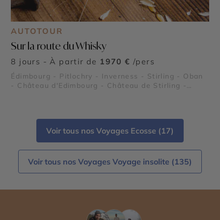
AUTOTOUR
Sur la route du Whisky
8 jours - À partir de
1970 €
/pers
Édimbourg - Pitlochry - Inverness - Stirling - Oban
- Château d'Edimbourg - Château de Stirling -
Champ de bataille de Culloden - Château de
Balmoral - Loch Ness - Parc national des Trossachs
et Loch Lomond
Voir tous nos Voyages Ecosse (17)
Voir tous nos Voyages Voyage insolite (135)