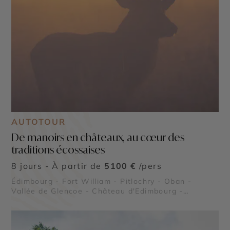
AUTOTOUR
De manoirs en châteaux, au cœur des
traditions écossaises
8 jours - À partir de
5100 €
/pers
Édimbourg - Fort William - Pitlochry - Oban -
Vallée de Glencoe - Château d'Edimbourg -
Château de Stirling - Viaduc de Glenfinnan - Royal
Deeside - Parc National des Cairngorms - Parc
national des Trossachs et Loch Lomond - Château