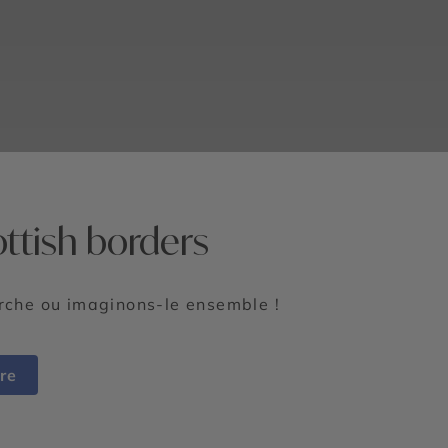
ttish borders
erche ou imaginons-le ensemble !
re