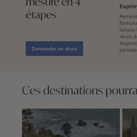
mesure en 4
Exprim
étapes
Remplis
formulai
laissez 
rêves d
inspira
Demander un devis
période
Ces destinations pourrai