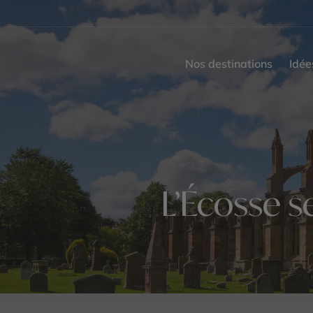
Nos destinations
Idée
L’Écosse s