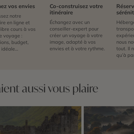
ez vos envies
Co-construisez votre
Réserv
itinéraire
séréni
sez notre
Échangez avec un
Héberg
re en ligne et
conseiller-expert pour
transpor
libre cours à vos
créer un voyage à votre
expérie
e voyage :
image, adapté à vos
nous no
tions, budget,
envies et à votre rythme.
tout. Il
 idéale…
qu’à par
ent aussi vous plaire