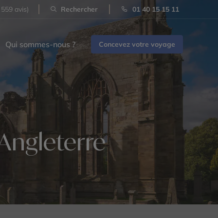
 559 avis)
Rechercher
01 40 15 15 11
Qui sommes-nous ?
Concevez votre voyage
’Angleterre