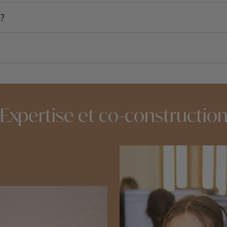
sites et de profiter des paysages. Un séjour plus long peut ê
 ?
 de masse. Certaines abbayes attirent des visiteurs, mais l’
pour profiter des paysages verdoyants et des activités en ex
Expertise et co-constructio