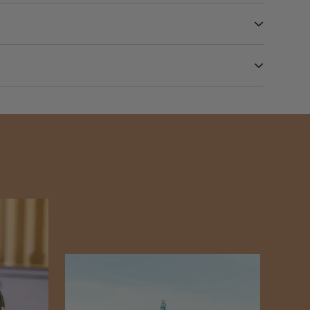
tre envisagé pour explorer davantage les villages
ensemble du territoire offre une atmosphère
térieur. L’automne offre également de belles
n