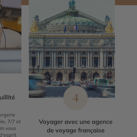
4
illité
ergerie
Voyager avec une agence
le, 7/7 et
um vous
de voyage française
d'esprit