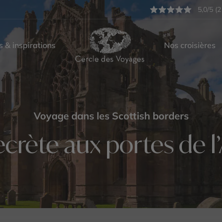
5,0/5 (2
s & inspirations
Nos croisières
Voyage dans les Scottish borders
ecrète aux portes de l