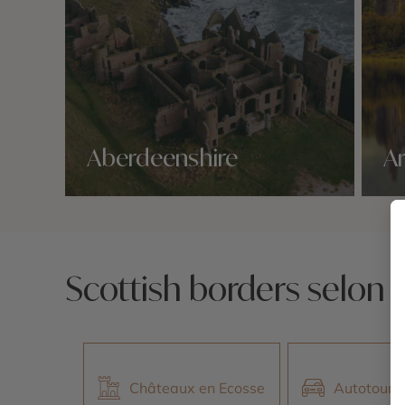
Aberdeenshire
Ar
Nos 1 idées voyage
Nos 1 
Scottish borders selon 
Châteaux en Ecosse
Autotour 