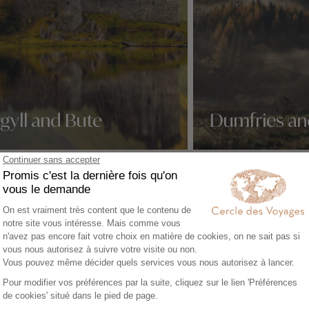
gyll and Bute
Dumfries an
idées voyage
Nos 1 idées voyage
vos envies
Circuits
en Écosse
accompagnés en
Séjour en