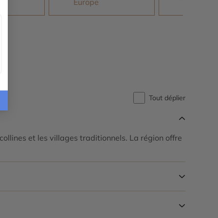
Europe
Tout déplier
lines et les villages traditionnels. La région offre
doux. C’est une destination idéale pour les