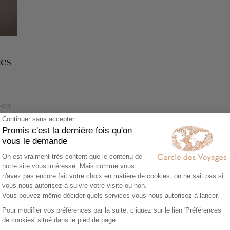
des
ban
rg -
an -
s et
och
Voir tous nos voyages Ecosse
re en Oban