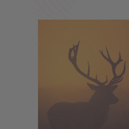
Stirling - Champ de bataille de Culloden 
Château de Balmoral - Loch Ness - Parc
national des Trossachs et Loch Lomond