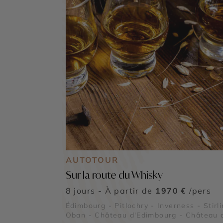
AUTOTOUR
Sur la route du Whisky
8 jours - À partir de
1970 €
/pers
Édimbourg - Pitlochry - Inverness - Stirli
Oban - Château d'Edimbourg - Château 