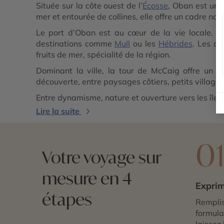
Située sur la côte ouest de l’
Écosse
, Oban est une
mer et entourée de collines, elle offre un cadre n
Le port d’Oban est au cœur de la vie locale. Ani
destinations comme
Mull
ou les
Hébrides
. Les qu
fruits de mer, spécialité de la région.
Dominant la ville, la tour de McCaig offre un p
découverte, entre paysages côtiers, petits villages 
Entre dynamisme, nature et ouverture vers les îles
Lire la suite
0
Votre voyage sur
mesure en 4
Exprim
étapes
Remplis
formulai
laissez 