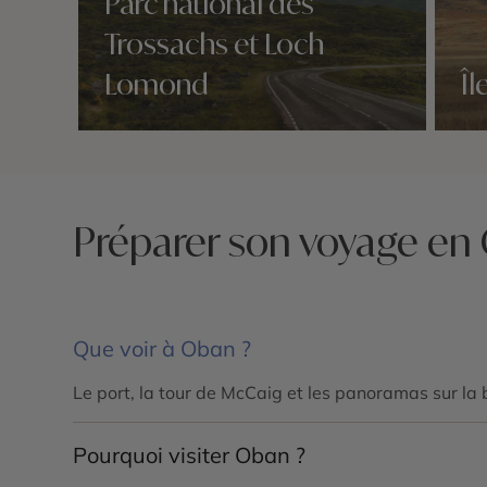
Parc national des
Trossachs et Loch
Lomond
Îl
Nos 3 idées voyage
Nos 3 
Préparer son voyage en
Que voir à Oban ?
Le port, la tour de McCaig et les panoramas sur la b
Pourquoi visiter Oban ?