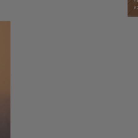
é
-
North Coast 500 - Vallée de Glencoe -
Château d'Edimbourg - Viaduc de Glenfinnan
e
- Île de Skye - Champ de bataille de
Culloden - Château d’Eilean Donan - Parc
National des Cairngorms - Parc national des
Trossachs et Loch Lomond