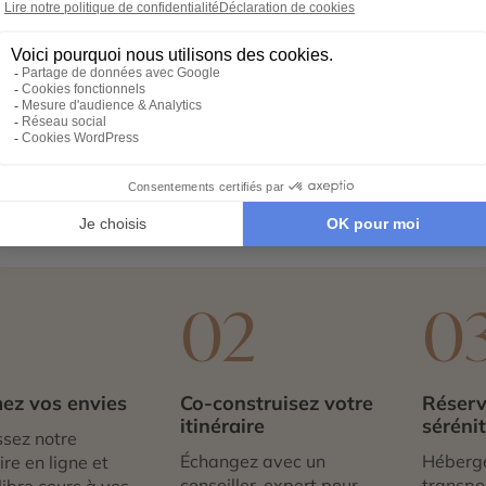
 charmante ville portuaire souvent considérée comme la port
aturel agréable et une atmosphère maritime authentique.
mé par les ferries reliant les îles voisines, il constitue
ais, les restaurants et les marchés permettent de profite
anorama spectaculaire sur la baie et les îles environnan
et sites historiques.
, Oban est une étape incontournable pour explorer la côte ou
1
02
0
ez vos envies
Co-construisez votre
Réserv
itinéraire
séréni
sez notre
Échangez avec un
Héberg
re en ligne et
conseiller-expert pour
transpor
libre cours à vos