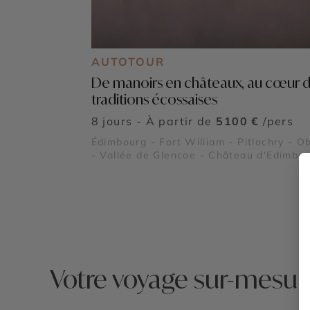
AUTOTOUR
De manoirs en châteaux, au cœur 
traditions écossaises
8 jours - À partir de
5100 €
/pers
Édimbourg - Fort William - Pitlochry - O
- Vallée de Glencoe - Château d'Edimbou
Château de Stirling - Viaduc de Glenfinn
Royal Deeside - Parc National des
Cairngorms - Parc national des Trossach
Loch Lomond - Château de Balmoral - L
Ness
Votre voyage sur-mesu