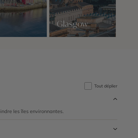
Glasgow
Nos 3 idées voyage
Tout déplier
indre les îles environnantes.