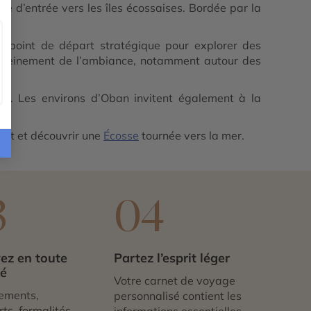
e d’entrée vers les îles écossaises. Bordée par la
 un point de départ stratégique pour explorer des
r pleinement de l’ambiance, notamment autour des
tes. Les environs d’Oban invitent également à la
est et découvrir une
Écosse
tournée vers la mer.
3
04
ez en toute
Partez l’esprit léger
té
Votre carnet de voyage
ements,
personnalisé contient les
ts, formalités,
informations essentielles.