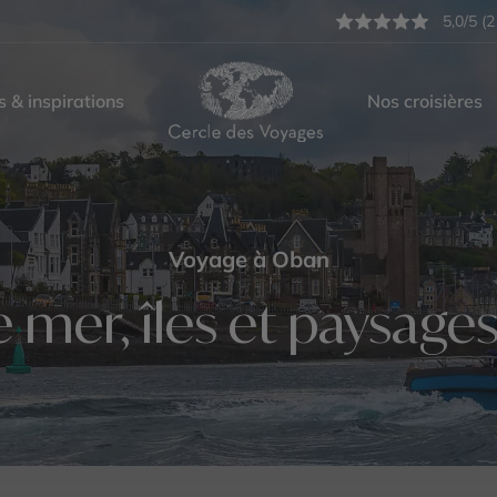
5,0/5 (2
s & inspirations
Nos croisières
Voyage à Oban
 mer, îles et paysages