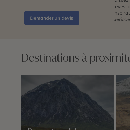
rêves d
inspira
Demander un devis
période
Destinations à proximi