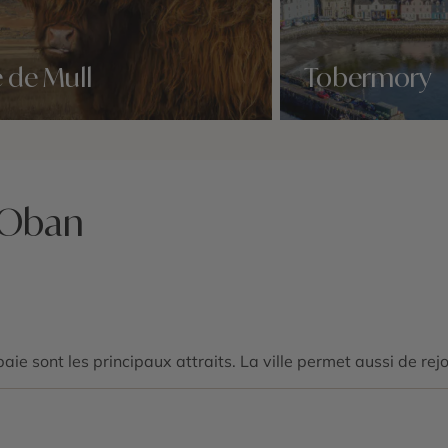
e de Mull
Tobermory
idées voyage
Nos 3 idées voyage
 Oban
aie sont les principaux attraits. La ville permet aussi de rejo