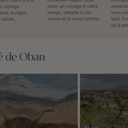
créer un voyage à votre
expérie
e voyage :
image, adapté à vos
nous no
tions, budget,
envies et à votre rythme.
tout. Il
 idéale…
qu’à par
té de Oban