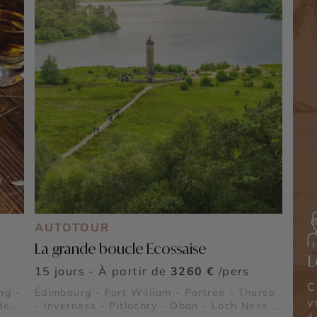
AUTOTOUR
La grande boucle Ecossaise
L
15 jours - À partir de
3260 €
/pers
C
ng -
Édimbourg - Fort William - Portree - Thurso
v
de
- Inverness - Pitlochry - Oban - Loch Ness -