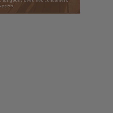
changeant avec nos conseillers
xperts.