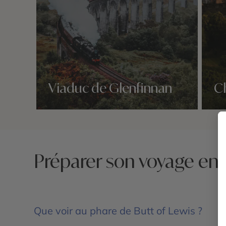
Viaduc de Glenfinnan
C
Nos 1 idées voyage
Nos 1 
Préparer son voyage en 
Que voir au phare de Butt of Lewis ?