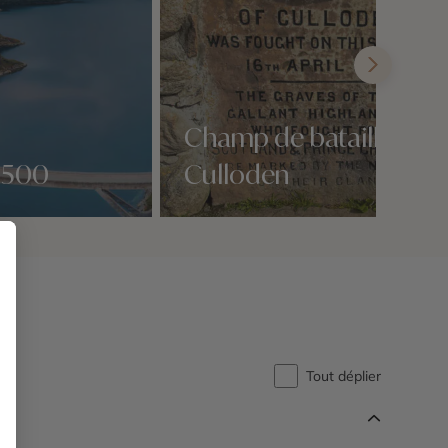
Champ de bataille de
 500
Culloden
Nos 1 idées voyage
Tout déplier