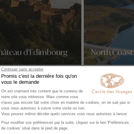
hâteau d'Edimbourg
North Coast
idées voyage
Nos 1 idées voyage
Phare de Butt of Lewis