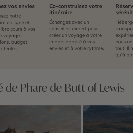
ez vos envies
Co-construisez votre
Réserv
itinéraire
séréni
sez notre
Échangez avec un
Héberg
re en ligne et
conseiller-expert pour
transpor
libre cours à vos
créer un voyage à votre
expérie
e voyage :
image, adapté à vos
nous no
tions, budget,
envies et à votre rythme.
tout. Il
 idéale…
qu’à par
é de Phare de Butt of Lewis