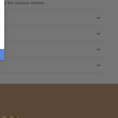
rver les oiseaux marins.
n