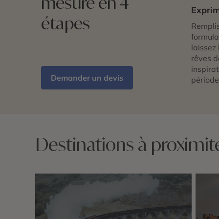
mesure en 4
Exprim
étapes
Remplis
formulai
laissez 
rêves d
inspira
Demander un devis
période
Destinations à proximit