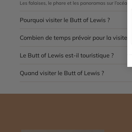
Les falaises, le phare et les panoramas sur l’océan 
Pourquoi visiter le Butt of Lewis ?
Pour découvrir un lieu sauvage et spectaculaire, a
Combien de temps prévoir pour la visite ?
1 à 2 heures suffisent pour profiter du site et des 
Le Butt of Lewis est-il touristique ?
Peu fréquenté, il offre une expérience authentique 
Quand visiter le Butt of Lewis ?
De mai à septembre pour des conditions plus favora