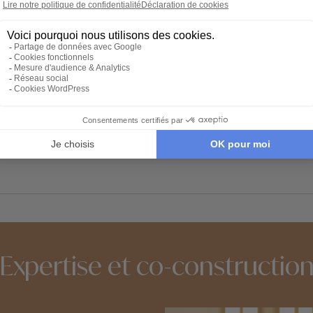
sont les principaux attraits. Le site est aussi idéal pour obse
u bout des Hébrides extérieures.
paysages.
et préservée.
bles, même si le site reste impressionnant toute l’année.
Expertise et co-constructio