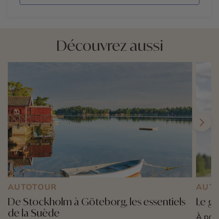
Découvrez aussi
AUTOTOUR
AUT
De Stockholm à Göteborg, les essentiels
Le gr
de la Suède
À part