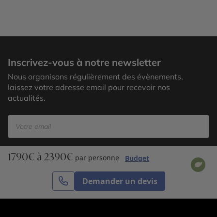
Chateau de Lacko
Inscrivez-vous à notre newsletter
Nous organisons régulièrement des évènements,
laissez votre adresse email pour recevoir nos
actualités.
1790€ à 2390€
S’inscrire
par personne
Budget
Demander un devis
Cercle des Voyages est une agence de voyage
spécialisée dans le sur-mesure, appartenant au groupe