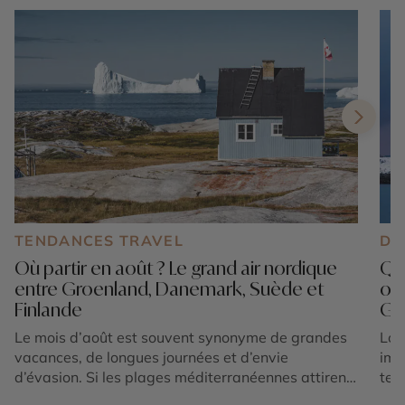
TENDANCES TRAVEL
DE
Où partir en août ? Le grand air nordique
Que
entre Groenland, Danemark, Suède et
ou 
Finlande
Gr
Le mois d’août est souvent synonyme de grandes
Lor
vacances, de longues journées et d’envie
imm
d’évasion. Si les plages méditerranéennes attirent
ter
toujours autant de voyageurs, une autre tendance
bor