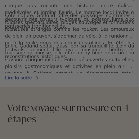
chaque pas raconte une histoire, entre églises
médiévales et jardins fleuris. Le marché local invite à
Côté nature, Gotland offre des paysages contrastés :
découvrir des saveurs typiques, du poisson fumé aux
falaises spectaculaires, plages sauvages et formations
pâtisseries traditionnelles.
rocheuses étranges comme les
raukar
. Les amoureux
de plein air peuvent s’adonner au vélo, à la randonnée
ou à la voile dans des eaux cristallines. En été, les
Enfin, Gotland séduit aussi par sa tranquillité. Loin du
festivals animent l’île avec musique, théâtre et
tourisme de masse, elle offre un rythme doux où l’on
reconstitutions historiques.
savoure chaque instant. Entre découvertes culturelles,
plaisirs gastronomiques et activités en plein air, un
voyage à Gotland promet un dépaysement total,
Lire la suite
empreint d’authenticité et de charme scandinave.
Votre voyage sur mesure en 4
étapes