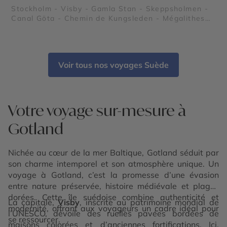
Stockholm - Visby - Gamla Stan - Skeppsholmen -
Canal Göta - Chemin de Kungsleden - Mégalithes
de Ale
Voir tous nos voyages Suède
Votre voyage sur-mesure à
Gotland
Nichée au cœur de la mer Baltique, Gotland séduit par
son charme intemporel et son atmosphère unique. Un
voyage à Gotland, c’est la promesse d’une évasion
entre nature préservée, histoire médiévale et plages
dorées. Cette île suédoise combine authenticité et
La capitale,
Visby
, inscrite au patrimoine mondial de
modernité, offrant aux voyageurs un cadre idéal pour
l’UNESCO, dévoile des ruelles pavées bordées de
se ressourcer.
maisons colorées et d’anciennes fortifications. Ici,