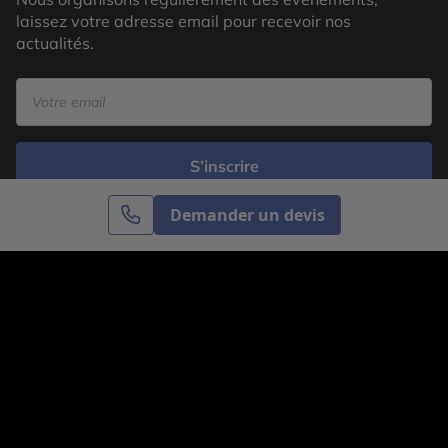
laissez votre adresse email pour recevoir nos
actualités.
S’inscrire
Demander un devis
Cercle des Voyages est une agence de voyage
spécialisée dans le sur-mesure, appartenant au groupe
Cercle des Vacances. Grâce à notre expertise et notre
passion du voyage, nous sommes là pour vous aider à
réaliser le voyage de vos rêves. Notre équipe est à
votre écoute pour créer le voyage qui vous ressemble.
Co-concevez votre voyage