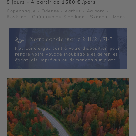
8 jours - À partir de
1600 €
/pers
Copenhague - Odense - Aarhus - Aalborg -
Roskilde - Châteaux du Sjaelland - Skagen - Mons
Klint - Råbjerg Mile
Notre conciergerie 24H/24, 7J/7
Nos concierges sont à votre disposition pour
rendre votre voyage inoubliable et gérer les
éventuels imprévus ou demandes sur place.