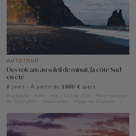
AUTOTOUR
Des volcans au soleil de minuit, la côte Sud
en été
8 jours - À partir de
1800 €
/pers
Reykjavik - Höfn - Vik - Cercle d'Or - Parc national
de Skaftafell - Jokulsarlon - Plage de Diamant -
Vatnajökull - Dyrhólaey - Gullfoss - Thingvellir