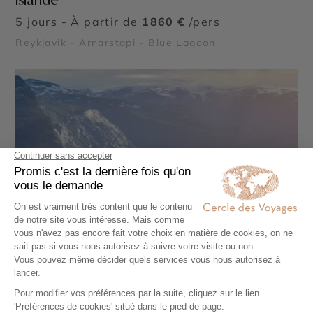
5 jours - À partir de
1860 €
/pers
Reykjavik - Arnarstapi - Blue Lagoon