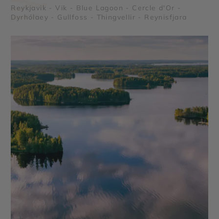
Reykjavik - Vik - Blue Lagoon - Cercle d'Or -
Dyrhólaey - Gullfoss - Thingvellir - Reynisfjara