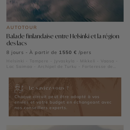
AUTOTOUR
Balade finlandaise entre Helsinki et la région
des lacs
8 jours - À partir de
1550 €
/pers
Helsinki - Tampere - Jyvaskyla - Mikkeli - Vaasa -
Lac Saimaa - Archipel de Turku - Forteresse de
Suomenlinna - Parc national de Koli - Olavinlinna -
L’église Temppeliaukio
Le saviez-vous ?
Chaque circuit peut être adapté à vos
envies et votre budget en échangeant avec
nos conseillers experts.