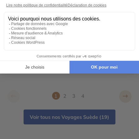
AUTOTOUR
Ma famille en Norvège
7 jours - À partir de
1900 €
/pers
Bergen - Sognefjord - Hardangerfjord - Les
Stavkirke
←
→
1
2
3
4
Voir tous nos Voyages Suède (19)