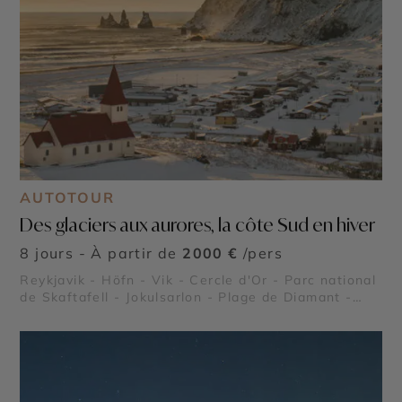
AUTOTOUR
Des glaciers aux aurores, la côte Sud en hiver
8 jours - À partir de
2000 €
/pers
Reykjavik - Höfn - Vik - Cercle d'Or - Parc national
de Skaftafell - Jokulsarlon - Plage de Diamant -
Vatnajökull - Dyrhólaey - Gullfoss - Thingvellir -
Reynisfjara