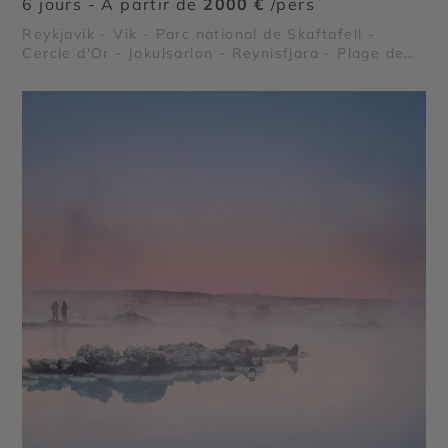
6 jours - À partir de
2000 €
/pers
Reykjavik - Vik - Parc national de Skaftafell -
Cercle d'Or - Jokulsarlon - Reynisfjara - Plage de
Diamant - Vatnajökull - Laugarvatn - Dyrhólaey -
Gullfoss - Thingvellir