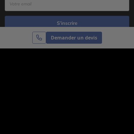
S’inscrire
Demander un devis
Cercle des Voyages est une agence de voyage
spécialisée dans le sur-mesure, appartenant au groupe
Cercle des Vacances. Grâce à notre expertise et notre
passion du voyage, nous sommes là pour vous aider à
réaliser le voyage de vos rêves. Notre équipe est à
votre écoute pour créer le voyage qui vous ressemble.
Co-concevez votre voyage
Nous contacter