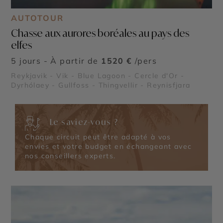
AUTOTOUR
Chasse aux aurores boréales au pays des
elfes
5 jours - À partir de
1520 €
/pers
Reykjavik - Vik - Blue Lagoon - Cercle d'Or -
Dyrhólaey - Gullfoss - Thingvellir - Reynisfjara
Le saviez-vous ?
Chaque circuit peut être adapté à vos
envies et votre budget en échangeant avec
nos conseillers experts.