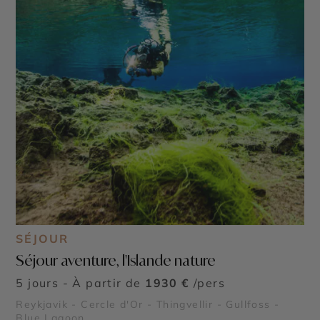
SÉJOUR
Séjour aventure, l'Islande nature
5 jours - À partir de
1930 €
/pers
Reykjavik - Cercle d'Or - Thingvellir - Gullfoss -
Blue Lagoon