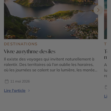
DESTINATIONS
TE
Vivre au rythme des îles
Top
mi
Il existe des voyages qui invitent naturellement à
ralentir. Des territoires où l’on oublie les horaires,
Apr
où les journées se calent sur la lumière, les marées,
lun
le vent ou simplement sur le rythme de la nature.
ret
Vivre au rythme des îles, c’est accepter une autre
c’e
11 mai 2026
temporalité, plus douce, plus instinctive et
ral
Lire l'article
profondément dépaysante. Loin des […]
cad
Lire
l’E
pou