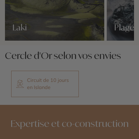
Laki
Plage 
Nos 19 idées voyage
Nos 19 idées v
Cercle d'Or selon vos envies
Circuit de 10 jours
en Islande
Expertise et co-construction