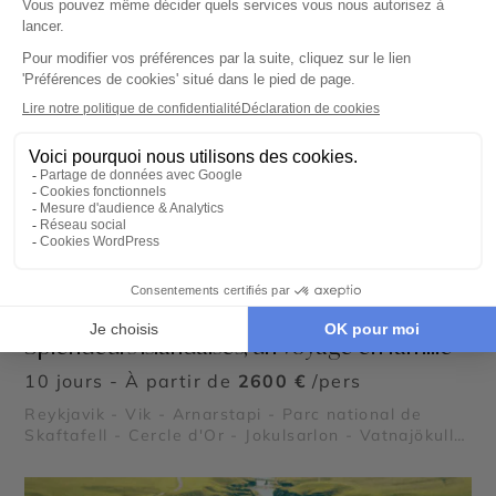
AUTOTOUR
Splendeurs islandaises, un voyage en famille
10 jours - À partir de
2600 €
/pers
Reykjavik - Vik - Arnarstapi - Parc national de
©
Skaftafell - Cercle d'Or - Jokulsarlon - Vatnajökull -
Dyrhólaey - Gullfoss - Thingvellir - Reynisfjara -
Plage de Diamant