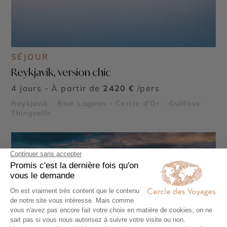
SÉJOUR
Reykjavik, version chic
4 jours - À partir de
2420 €
/pers
Reykjavik - Blue Lagoon - Cercle d'Or - Gullfoss -
Thingvellir