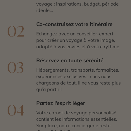
également d’une baignade relaxante dans le
Secret
voyage : inspirations, budget, période
Lagoon
, une source chaude authentique et moins
idéale…
touristique.
Co-construisez votre itinéraire
02
Échangez avec un conseiller-expert
pour créer un voyage à votre image,
adapté à vos envies et à votre rythme.
Réservez en toute sérénité
03
Hébergements, transports, formalités,
expériences exclusives : nous nous
chargeons de tout. Il ne vous reste plus
qu’à partir !
Partez l’esprit léger
04
Votre carnet de voyage personnalisé
contient les informations essentielles.
Sur place, notre conciergerie reste