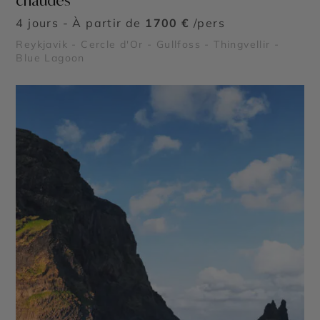
chaudes
4 jours - À partir de
1700 €
/pers
Reykjavik - Cercle d'Or - Gullfoss - Thingvellir -
Blue Lagoon