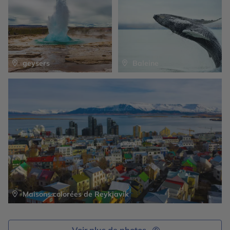
particulière, ainsi que le cratère volcanique
Dans l’après-midi, vous partirez depuis le port de la
impressionnant de Kerið. Retour à Reykjavik en fin de
ville pour une sortie en mer d’environ 3h qui vous
journée.
conduira dans le fjord à la rencontre des baleines. Ces
dernières se laissent facilement voir toute l’année et
c’est toujours un très beau moment qui clôt ce séjour en
beauté.
geysers
Baleine
Maisons colorées de Reykjavik
Voir plus de photos