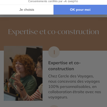
Circuit accompagné en Islande
Expertise et co-construction
1
Expertise et co-
construction
Chez Cercle des Voyages,
nous concevons des voyages
100% personnalisables, en
collaboration étroite avec nos
voyageurs.