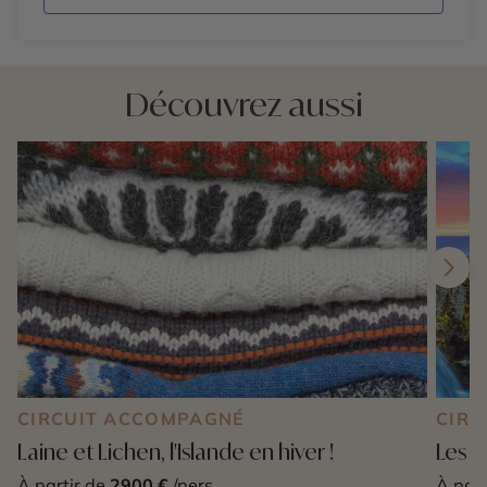
Découvrez aussi
CIRCUIT ACCOMPAGNÉ
CIRC
Laine et Lichen, l'Islande en hiver !
Les m
À partir de
2900 €
/pers
À part