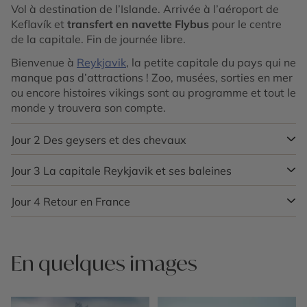
Vol à destination de l’Islande. Arrivée à l’aéroport de
Keflavík et
transfert en navette Flybus
pour le centre
de la capitale. Fin de journée libre.
Bienvenue à
Reykjavik
, la petite capitale du pays qui ne
manque pas d’attractions ! Zoo, musées, sorties en mer
ou encore histoires vikings sont au programme et tout le
monde y trouvera son compte.
Jour 2
Des geysers et des chevaux
Jour 3
La capitale Reykjavik et ses baleines
Ce matin votre guide viendra vous chercher à votre
hôtel.
Départ pour le célèbre
Cercle d’Or
,
l’un des
endroits les plus connus du pays de par ses paysages
Jour 4
Retour en France
Matinée libre consacrée à la visite de la ville
.
Outre la
variés et sa facilité d’accès. Il se compose de 3 sites
célèbre cathédrale, je vous recommande à faire en
majeurs : le geyser dénommé
Geysir
, l’impressionnante
famille l’excellent musée des sagas qui explique
Départ dans la journée selon l’horaire de votre vol en
chute d’eau de
Gullfoss
ainsi que le
parc national de
l’histoire de l’Islande en mettant en scène des statues,
navette Flybus pour l’aéroport
de Keflavik, puis
En quelques images
Thingvellir (Þingvellir)
. Outre ces sites principaux, vous
mais vous pouvez aussi opter pour le centre des
embarquement pour votre vol retour vers la France. Fin
visiterez durant la journée la ferme de chevaux de
aurores boréales
situé près du port ou le centre des
du voyage, avec des souvenirs plein la tête des petits
Friðheimar afin d’en apprendre plus sur cette race
volcans.
et des grands.