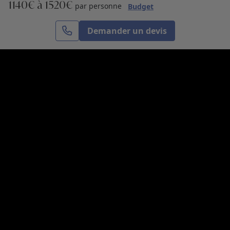
1140€ à 1520€
S’inscrire
par personne
Budget
Demander un devis
Cercle des Voyages est une agence de voyage
spécialisée dans le sur-mesure, appartenant au groupe
Cercle des Vacances. Grâce à notre expertise et notre
passion du voyage, nous sommes là pour vous aider à
réaliser le voyage de vos rêves. Notre équipe est à
votre écoute pour créer le voyage qui vous ressemble.
Co-concevez votre voyage
Nous contacter
Venez nous voir
31, avenue de l’Opéra