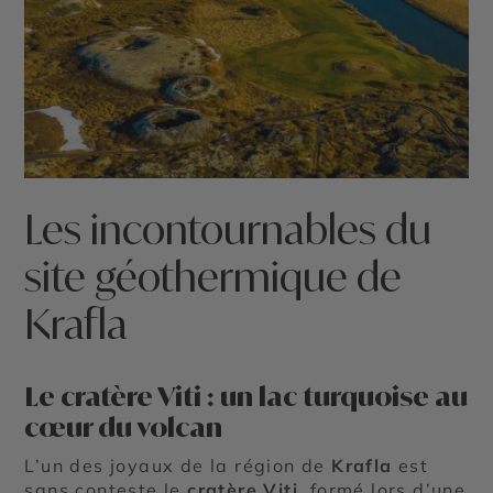
Les incontournables du
site géothermique de
Krafla
Le cratère Viti : un lac turquoise au
cœur du volcan
L’un des joyaux de la région de
Krafla
est
sans conteste le
cratère Viti
, formé lors d’une