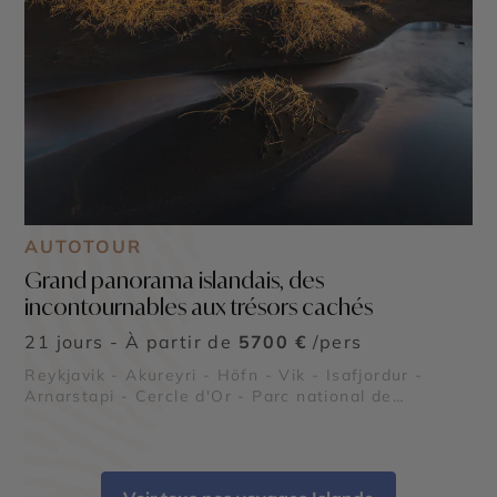
AUTOTOUR
Grand panorama islandais, des
incontournables aux trésors cachés
21 jours - À partir de
5700 €
/pers
Reykjavik - Akureyri - Höfn - Vik - Isafjordur -
Arnarstapi - Cercle d'Or - Parc national de
Skaftafell - Lac Myvatn - Jokulsarlon -
Landmannalaugar - Látrabjarg - Vatnajökull -
Dyrhólaey - Gullfoss - Thingvellir - Krafla - Les Îles
Vestmann - Plage de Diamant - Thórsmörk - Laki