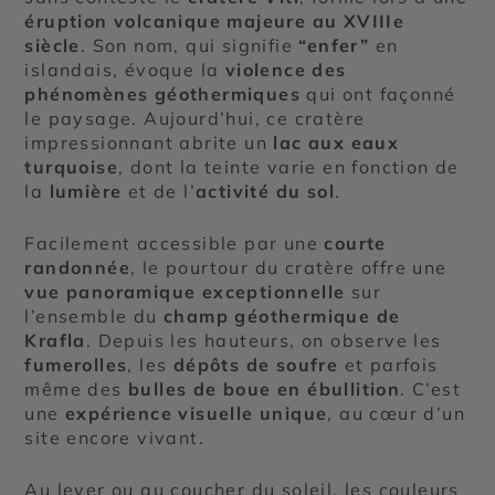
éruption volcanique majeure au XVIIIe
siècle
. Son nom, qui signifie
“enfer”
en
islandais, évoque la
violence des
phénomènes géothermiques
qui ont façonné
le paysage. Aujourd’hui, ce cratère
impressionnant abrite un
lac aux eaux
turquoise
, dont la teinte varie en fonction de
la
lumière
et de l’
activité du sol
.
Facilement accessible par une
courte
randonnée
, le pourtour du cratère offre une
vue panoramique exceptionnelle
sur
l’ensemble du
champ géothermique de
Krafla
. Depuis les hauteurs, on observe les
fumerolles
, les
dépôts de soufre
et parfois
même des
bulles de boue en ébullition
. C’est
une
expérience visuelle unique
, au cœur d’un
site encore vivant.
Au lever ou au coucher du soleil, les couleurs