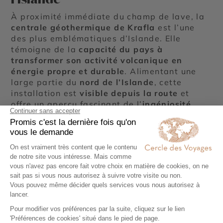
À proximité immédiate du champ de lave, la
centrale géothermique de Krafla
est l’une
des plus emblématiques d’Islande. Elle
témoigne de la
capacité du pays à
transformer son activité volcanique en
énergie propre et durable
. Alimentant une
large partie du
nord de l’Islande
, cette
installation est
visible depuis la route
et
offre un aperçu fascinant de l’
ingéniosité
islandaise en matière d’énergie
renouvelable
.
Les visiteurs peuvent observer les
cheminées
de vapeur
, les
tuyauteries serpentant à
travers les collines
, et comprendre comment
la
géothermie
alimente villes et villages de la
région.