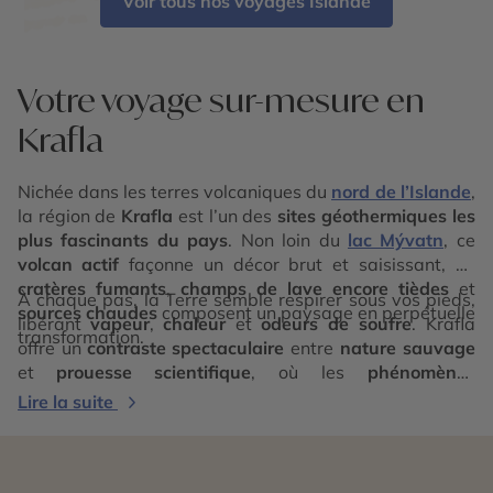
Voir tous nos voyages Islande
Votre voyage sur-mesure en
Krafla
Nichée dans les terres volcaniques du
nord de l’Islande
,
la région de
Krafla
est l’un des
sites géothermiques les
plus fascinants du pays
. Non loin du
lac Mývatn
, ce
volcan actif
façonne un décor brut et saisissant, où
cratères fumants
,
champs de lave encore tièdes
et
À chaque pas, la Terre semble respirer sous vos pieds,
sources chaudes
composent un paysage en perpétuelle
libérant
vapeur
,
chaleur
et
odeurs de soufre
. Krafla
transformation.
offre un
contraste spectaculaire
entre
nature sauvage
et
prouesse scientifique
, où les
phénomènes
volcaniques
côtoient
villages nordiques paisibles
et
Lire la suite
bains naturels
. Plus qu’une simple étape, c’est un
territoire
vibrant
,
changeant
et profondément
vivant
—
une immersion au cœur des
forces telluriques
.
Cercle
des Voyages
vous y emmène pour un
face-à-face