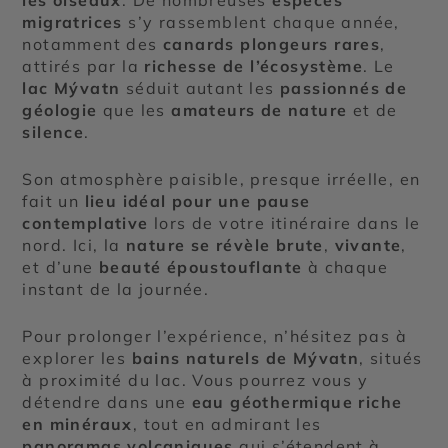
les oiseaux
. De nombreuses
espèces
migratrices
s’y rassemblent chaque année,
notamment des
canards plongeurs rares
,
attirés par la
richesse de l’écosystème
. Le
lac Mývatn
séduit autant les
passionnés de
géologie
que les
amateurs de nature
et de
silence
.
Son atmosphère paisible, presque irréelle, en
fait un
lieu idéal pour une pause
contemplative
lors de votre itinéraire dans le
nord. Ici, la
nature se révèle brute
,
vivante
,
et d’une
beauté époustouflante
à chaque
instant de la journée.
Pour prolonger l’expérience, n’hésitez pas à
explorer les
bains naturels de Mývatn
, situés
à proximité du lac. Vous pourrez vous y
détendre dans une
eau géothermique riche
en minéraux
, tout en admirant les
panoramas volcaniques
qui s’étendent à