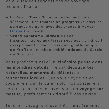
Voici quelques suggestions de voyages
incluant
Krafla
:
Le Grand Tour d’Islande, lentement mais
sûrement
: une
immersion progressive
dans les
paysages du nord, avec des étapes à
Mývatn
,
Húsavík
et
Krafla
.
Grand panorama islandais : des
incontournables aux terres reculées
: un
circuit
exceptionnel
incluant la
région géothermique
de Krafla
et les
sites emblématiques du Cercle
de Diamant
.
Vous profitez ainsi d’un
itinéraire pensé dans
les moindres détails
, mêlant
découvertes
naturelles
,
moments de détente
, et
rencontres locales
. Que vous voyagiez en
couple, en famille ou en solo, nos conseillers
experts construisent avec vous un
voyage sur
mesure
, parfaitement adapté à vos envies.
Tous nos voyages peuvent être
entièrement