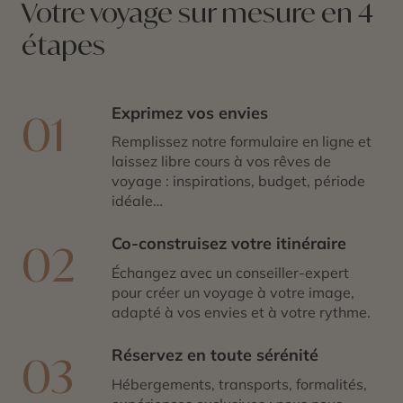
Votre voyage sur mesure en 4
inoubliable avec l’
Islande
volcanique
.
étapes
Exprimez vos envies
01
Remplissez notre formulaire en ligne et
laissez libre cours à vos rêves de
voyage : inspirations, budget, période
idéale…
Co-construisez votre itinéraire
02
Échangez avec un conseiller-expert
pour créer un voyage à votre image,
adapté à vos envies et à votre rythme.
Réservez en toute sérénité
03
Hébergements, transports, formalités,