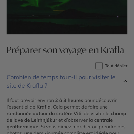
Préparer son voyage en Krafla
Tout déplier
Combien de temps faut-il pour visiter le
site de Krafla ?
Il faut prévoir environ
2 à 3 heures
pour découvrir
l’essentiel de
Krafla
. Cela permet de faire une
randonnée autour du cratère Viti
, de visiter le
champ
de lave de Leirhnjúkur
et d’observer la
centrale
géothermique
. Si vous aimez marcher ou prendre des
photos, une demi-journée complète est idéale pour