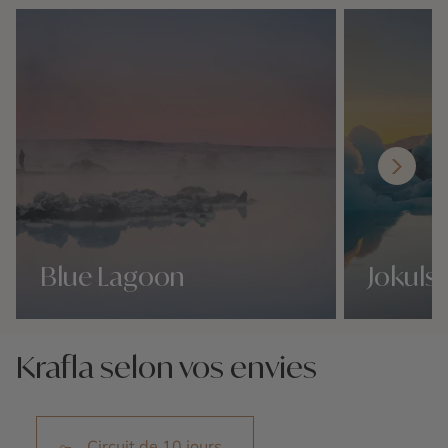
Blue Lagoon
Jokuls
Nos 1 idées voyage
Nos 1 idées vo
Krafla selon vos envies
Circuit de 10 jours