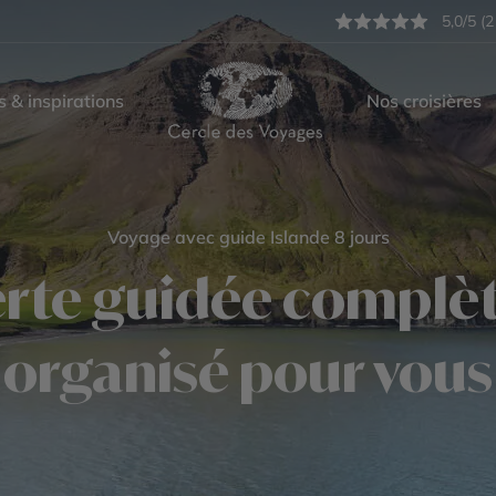
5,0/5 (2
s & inspirations
Nos croisières
Voyage avec guide Islande 8 jours
rte guidée complète
organisé pour vous