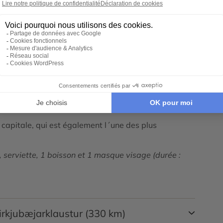
ookie Google Maps
Tout déplier
guide accompagnateur francophone et
transfert
vik.
capitale, qui est également l´une des plus
 serviette, 1 boisson et 1 masque visage (durée :
Kirkjubæjarklaustur (330 km)