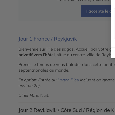
J'accepte le c
Jour 1
France / Reykjavik
Bienvenue sur l’île des sagas. Accueil par votre 
privatif vers l’hôtel
, situé au centre-ville de Reykja
Prenez le temps de vous balader dans cette petite 
septentrionales au monde.
En option: Entrée au
Lagon Bleu
incluant baignade,
environ 2h).
Dîner libre
. Nuit.
Jour 2
Reykjavik / Côte Sud / Région de 