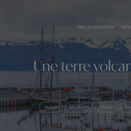
Nos destinations
Idée
Une terre volca
Akureyri
Lac Myvatn
Húsavík
Fjo