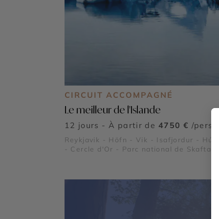
CIRCUIT ACCOMPAGNÉ
Le meilleur de l'Islande
12 jours - À partir de
4750 €
/pers
Reykjavik - Höfn - Vik - Isafjordur - Hús
- Cercle d'Or - Parc national de Skaftafel
Lac Myvatn - Jokulsarlon - Reynisfjara -
Látrabjarg - Plage de Diamant - Vatnajök
- Dyrhólaey - Gullfoss - Thingvellir