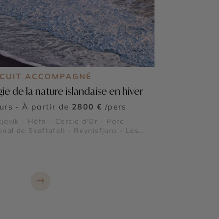
RCUIT ACCOMPAGNÉ
ie de la nature islandaise en hiver
ours - À partir de
2800 €
/pers
javik - Höfn - Cercle d'Or - Parc
onal de Skaftafell - Reynisfjara - Les
 Vestmann - Laugarvatn - Dyrhólaey -
foss - Thingvellir
→