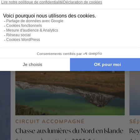
CIRCUIT ACCOMPAGNÉ
SÉ
Chasse aux lumières du Nord en Islande
Rey