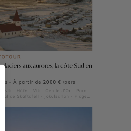
TOTOUR
 glaciers aux aurores, la côte Sud en
er
ours - À partir de
2000 €
/pers
javik - Höfn - Vik - Cercle d'Or - Parc
onal de Skaftafell - Jokulsarlon - Plage
iamant - Vatnajökull - Dyrhólaey -
foss - Thingvellir - Reynisfjara