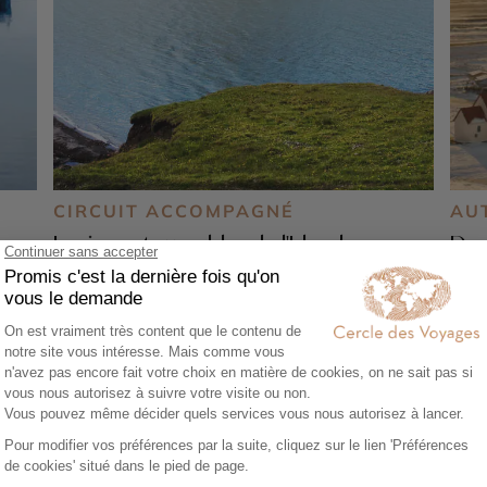
CIRCUIT ACCOMPAGNÉ
AU
Les incontournables de l'Islande
Des
hiv
8 jours - À partir de
2890 €
/pers
8 j
avík
Akureyri - Reykjavik - Vik - Arnarstapi - Blue
l -
Lagoon - Cercle d'Or - Lac Myvatn - Parc
Reyk
national de Skaftafell - Jokulsarlon -
nati
ull
Reynisfjara - Vatnajökull - Dyrhólaey -
de D
Gullfoss - Thingvellir
Gull