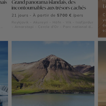
mais
Grand panorama islandais, des
L
incontournables aux trésors cachés
C
21 jours - À partir de
5700 €
/pers
v
Reykjavik - Akureyri - Höfn - Vik - Isafjordur
é
-
- Arnarstapi - Cercle d'Or - Parc national de
e
Skaftafell - Lac Myvatn - Jokulsarlon -
Landmannalaugar - Látrabjarg - Vatnajökull
de
- Dyrhólaey - Gullfoss - Thingvellir - Krafla -
Les Îles Vestmann - Plage de Diamant -
Thórsmörk - Laki