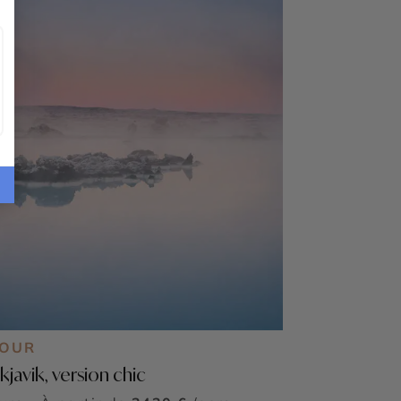
JOUR
kjavik, version chic