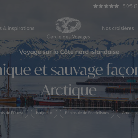
5,0/5 (2
s & inspirations
Nos croisières
Voyage sur la Côte nord islandaise
nique et sauvage faço
Arctique
rds de l'Ouest
Isafjordur
Péninsule de Snæfellsnes
Arnarsta