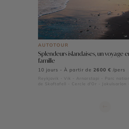
AUTOTOUR
Splendeurs islandaises, un voyage e
famille
10 jours - À partir de
2600 €
/pers
Reykjavik - Vik - Arnarstapi - Parc natio
de Skaftafell - Cercle d'Or - Jokulsarlon 
Vatnajökull - Dyrhólaey - Gullfoss -
Thingvellir - Reynisfjara - Plage de Diam
←