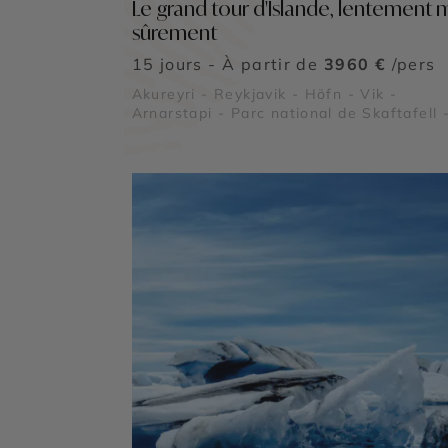
Le grand tour d'Islande, lentement 
sûrement
15 jours - À partir de
3960 €
/pers
Akureyri - Reykjavik - Höfn - Vik -
Arnarstapi - Parc national de Skaftafell 
Lac Myvatn - Cercle d'Or - Jokulsarlon -
Vatnajökull - Dyrhólaey - Gullfoss -
Thingvellir - Les Îles Vestmann - Plage 
Diamant - Laugarvatn - Reynisfjara