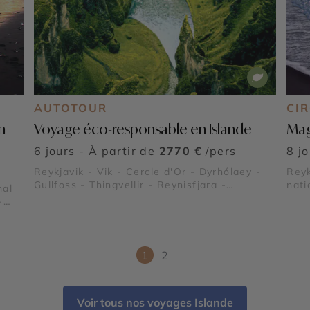
AUTOTOUR
CI
n
Voyage éco-responsable en Islande
Mag
6 jours - À partir de
2770 €
/pers
8 j
Reykjavik - Vik - Cercle d'Or - Dyrhólaey -
Reyk
Gullfoss - Thingvellir - Reynisfjara -
nati
nal
Látrabjarg - Parc national de Skaftafell
Îles
©
-
Gull
ant
1
2
Voir tous nos voyages Islande