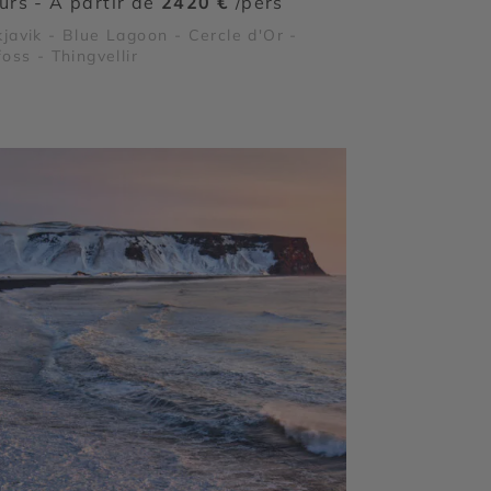
ours - À partir de
2420 €
/pers
javik - Blue Lagoon - Cercle d'Or -
foss - Thingvellir