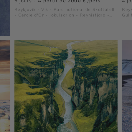
6 jours - À partir de
2000 €
/pers
4 j
Reykjavik - Vik - Parc national de Skaftafell
Reyk
- Cercle d'Or - Jokulsarlon - Reynisfjara -
Gull
Plage de Diamant - Vatnajökull - Laugarvatn
- Dyrhólaey - Gullfoss - Thingvellir