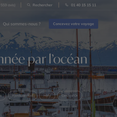
 559 avis)
Rechercher
01 40 15 15 11
Qui sommes-nous ?
Concevez votre voyage
nnée par l’océan
pi
Fjords de l'Est
Höfn
Cercle d'Or