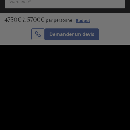
4750€ à 5700€
S’inscrire
par personne
Budget
Demander un devis
Cercle des Voyages est une agence de voyage
spécialisée dans le sur-mesure, appartenant au groupe
Cercle des Vacances. Grâce à notre expertise et notre
passion du voyage, nous sommes là pour vous aider à
réaliser le voyage de vos rêves. Notre équipe est à
votre écoute pour créer le voyage qui vous ressemble.
Co-concevez votre voyage
Nous contacter