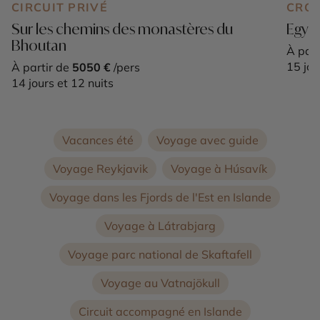
CIRCUIT PRIVÉ
CROI
Sur les chemins des monastères du
Egypt
Bhoutan
À part
15 jou
À partir de
5050 €
/pers
14 jours et 12 nuits
Vacances été
Voyage avec guide
Voyage Reykjavik
Voyage à Húsavík
Voyage dans les Fjords de l'Est en Islande
Voyage à Látrabjarg
Voyage parc national de Skaftafell
Voyage au Vatnajökull
Circuit accompagné en Islande