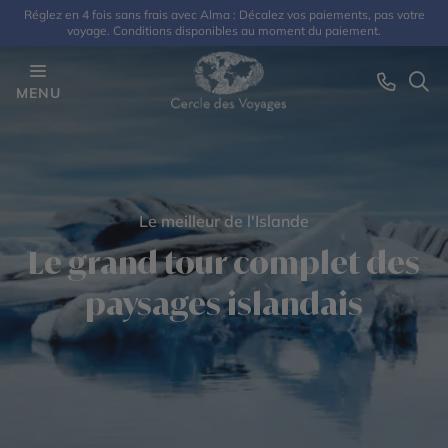
Réglez en 4 fois sans frais avec Alma : Décalez vos paiements, pas votre
voyage. Conditions disponibles au moment du paiement.
MENU
Le meilleur de l'Islande
Le grand tour complet des
paysages islandais