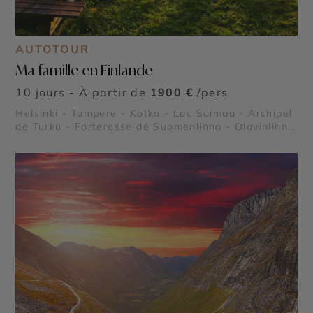
AUTOTOUR
Ma famille en Finlande
10 jours - À partir de
1900 €
/pers
Helsinki - Tampere - Kotka - Lac Saimaa - Archipel
de Turku - Forteresse de Suomenlinna - Olavinlinna
- L’église Temppeliaukio