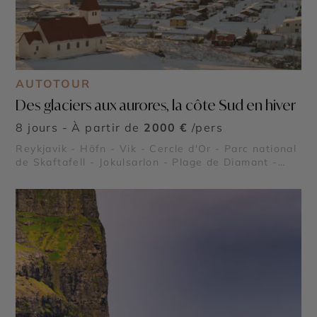
AUTOTOUR
Des glaciers aux aurores, la côte Sud en hiver
8 jours - À partir de
2000 €
/pers
Reykjavik - Höfn - Vik - Cercle d'Or - Parc national
de Skaftafell - Jokulsarlon - Plage de Diamant -
Vatnajökull - Dyrhólaey - Gullfoss - Thingvellir -
Reynisfjara