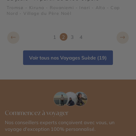
Tromsø - Kiruna - Rovaniemi - Inari - Alta - Cap
Nord - Village du Père Noël
←
→
1
2
3
4
Voir tous nos Voyages Suède (19)
Commencez à voyager
Nos conseillers experts conçoivent avec vous, un
voyage d'exception 100% personnalisé.