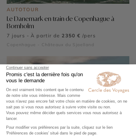
AUTOTOUR
Le Danemark en train de Copenhague à
Bornholm
7 jours - À partir de
2350 €
/pers
Copenhague - Châteaux du Sjaelland