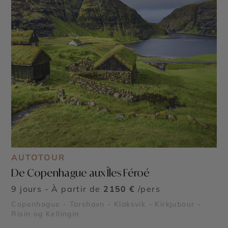
AUTOTOUR
De Copenhague aux Îles Féroé
9 jours - À partir de
2150 €
/pers
Copenhague - Torshavn - Klaksvik - Kirkjubour -
Risin og Kellingin