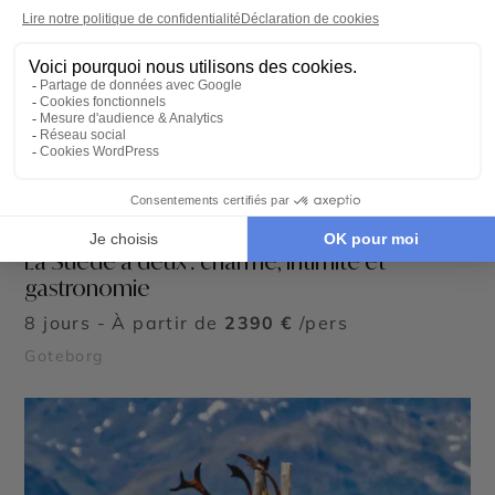
AUTOTOUR
La Suède à deux : charme, intimité et
gastronomie
8 jours - À partir de
2390 €
/pers
Goteborg