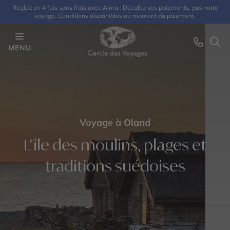
Réglez en 4 fois sans frais avec Alma : Décalez vos paiements, pas votre
voyage. Conditions disponibles au moment du paiement.
MENU
Voyage à Oland
L’île des moulins, plages et
traditions suédoises