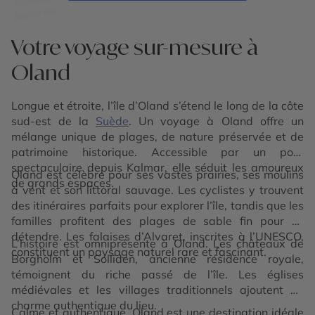
Votre voyage sur-mesure à
Oland
Longue et étroite, l’île d’Oland s’étend le long de la côte
sud-est de la
Suède
. Un voyage à Oland offre un
mélange unique de plages, de nature préservée et de
patrimoine historique. Accessible par un pont
spectaculaire depuis Kalmar, elle séduit les amoureux
Oland est célèbre pour ses vastes prairies, ses moulins
de grands espaces.
à vent et son littoral sauvage. Les cyclistes y trouvent
des itinéraires parfaits pour explorer l’île, tandis que les
familles profitent des plages de sable fin pour se
détendre. Les falaises d’Alvaret, inscrites à l’UNESCO,
L’histoire est omniprésente à Oland. Les châteaux de
constituent un paysage naturel rare et fascinant.
Borgholm et Solliden, ancienne résidence royale,
témoignent du riche passé de l’île. Les églises
médiévales et les villages traditionnels ajoutent au
charme authentique du lieu.
Calme et authentique, Oland est une destination idéale