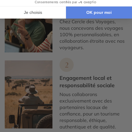
Expertise et co-
construction
Chez Cercle des Voyages,
nous concevons des voyages
100% personnalisables, en
collaboration étroite avec nos
voyageurs.
2
Engagement local et
responsabilité sociale
Nous collaborons
exclusivement avec des
partenaires locaux de
confiance, pour un tourisme
responsable, éthique,
authentique et de qualité.