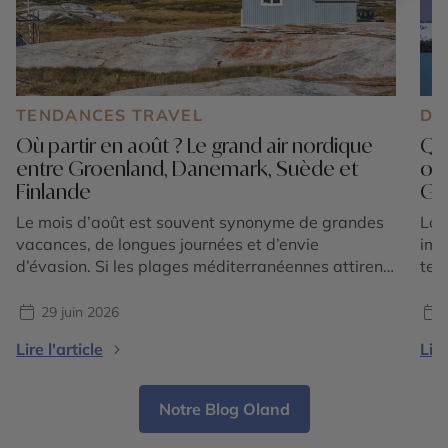
TENDANCES TRAVEL
DE
Où partir en août ? Le grand air nordique
Que
entre Groenland, Danemark, Suède et
ou 
Finlande
Gr
Le mois d’août est souvent synonyme de grandes
Lor
vacances, de longues journées et d’envie
imm
d’évasion. Si les plages méditerranéennes attirent
ter
toujours autant de voyageurs, une autre tendance
bor
séduit de plus en plus : partir vers le nord de
bor
29 juin 2026
l’Europe, là où les températures restent agréables,
voy
Lire l'article
Lire
où les paysages sont préservés et où la nature
pas
offre […]
cerc
Notre Blog Oland