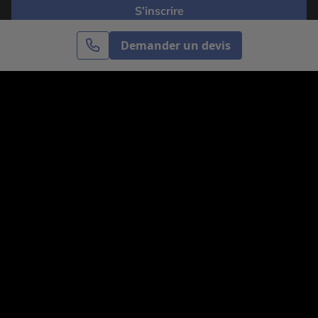
S’inscrire
Demander un devis
Cercle des Voyages est une agence de voyage
spécialisée dans le sur-mesure, appartenant au groupe
Cercle des Vacances. Grâce à notre expertise et notre
passion du voyage, nous sommes là pour vous aider à
réaliser le voyage de vos rêves. Notre équipe est à
votre écoute pour créer le voyage qui vous ressemble.
Co-concevez votre voyage
Nous contacter
Venez nous voir
31, avenue de l’Opéra