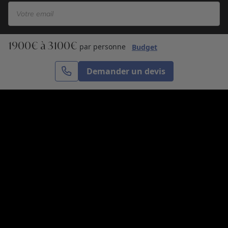
1900€ à 3100€
S’inscrire
par personne
Budget
Demander un devis
Cercle des Voyages est une agence de voyage
spécialisée dans le sur-mesure, appartenant au groupe
Cercle des Vacances. Grâce à notre expertise et notre
passion du voyage, nous sommes là pour vous aider à
réaliser le voyage de vos rêves. Notre équipe est à
votre écoute pour créer le voyage qui vous ressemble.
Co-concevez votre voyage
Nous contacter