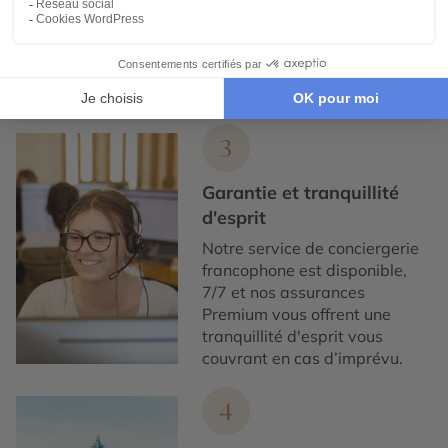
exclusivement avec des
partenaires locaux de
confiance, pour un tourisme
responsable, éthique,
authentique et de qualité.
3
Garantie et tranquillité
d'esprit
Notre service de conciergerie
francophone est disponible,
7/7 et nos assurances
Premium vous offrent une
tranquillité d'esprit vous
couvrant en cas d’imprévu.
4