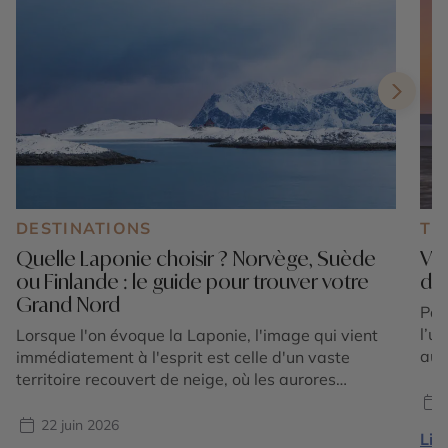
DESTINATIONS
TE
Quelle Laponie choisir ? Norvège, Suède
Voy
ou Finlande : le guide pour trouver votre
dé
Grand Nord
Part
l’u
Lorsque l'on évoque la Laponie, l'image qui vient
auj
immédiatement à l'esprit est celle d'un vaste
l’E
territoire recouvert de neige, où les aurores
pay
boréales illuminent le ciel au-dessus des forêts
seu
boréales et des lacs gelés. Pourtant, beaucoup de
22 juin 2026
Lire
des
voyageurs ignorent que la Laponie ne correspond