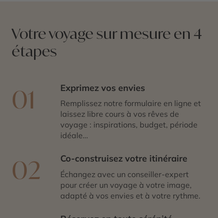
expérience calme et inspirante, entre art, nature et
lumière arctique. Une parenthèse nordique élégante,
loin des foules, où la Norvège se révèle dans toute sa
Votre voyage sur mesure en 4
sobriété et sa poésie.
étapes
Exprimez vos envies
01
Remplissez notre formulaire en ligne et
laissez libre cours à vos rêves de
voyage : inspirations, budget, période
idéale…
Co-construisez votre itinéraire
02
Échangez avec un conseiller-expert
pour créer un voyage à votre image,
adapté à vos envies et à votre rythme.