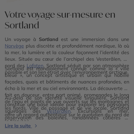
Votre voyage sur-mesure en
Sortland
Un voyage à
Sortland
est une immersion dans une
Norvège
plus discrète et profondément nordique, là où
la mer, la lumière et la couleur façonnent l’identité des
lieux. Située au cœur de l’archipel des Vesterålen, au
nord des
Lofoten
, Sortland séduit par son atmosphère
Sortland est mondialement connue comme la « ville
paisible et son lien étroit avec l’environnement arctique.
bleue », un concept artistique et urbain qui habille
façades, quais et bâtiments de nuances profondes, en
écho à la mer et au ciel environnants. La découverte se
fait en douceur, entre port animé, promenades le long
Au-delà de son identité visuelle singulière, Sortland
de l’eau et points de vue ouverts sur les montagnes et
constitue une base idéale pour explorer les paysages
les fjords. Ville de passage et de vie locale, Sortland
sauvages des
Vesterålen
. Excursions en mer,
offre un regard authentique sur le quotidien du nord de
observation des baleines, randonnées côtières et
la Norvège.
contemplation des aurores boréales rythment le séjour
Lire la suite
selon les saisons. Explorer Sortland, c’est vivre une