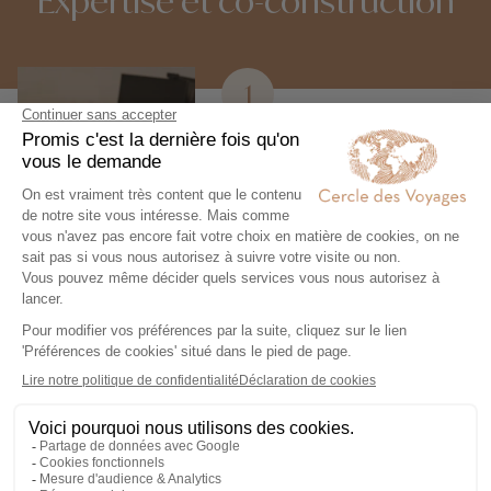
Expertise et co-construction
1
Expertise et co-
construction
Chez Cercle des Voyages,
nous concevons des voyages
100% personnalisables, en
collaboration étroite avec nos
voyageurs.
2
Engagement local et
responsabilité sociale
Nous collaborons