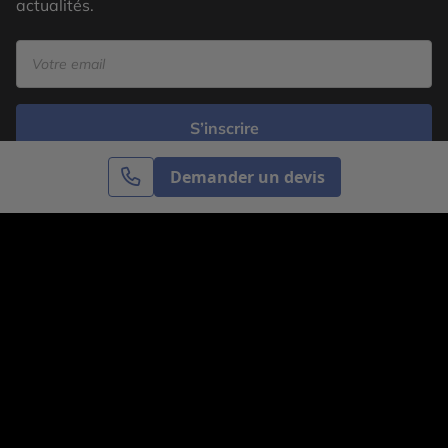
actualités.
S’inscrire
Demander un devis
Cercle des Voyages est une agence de voyage
spécialisée dans le sur-mesure, appartenant au groupe
Cercle des Vacances. Grâce à notre expertise et notre
passion du voyage, nous sommes là pour vous aider à
réaliser le voyage de vos rêves. Notre équipe est à
votre écoute pour créer le voyage qui vous ressemble.
Co-concevez votre voyage