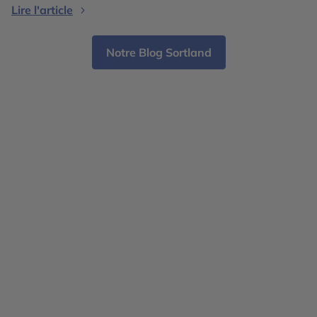
Lire l'article
And
pas à un seul pays. Cette région située au-delà du
cercle […]
Notre Blog Sortland