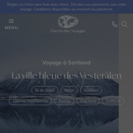
Réglez en 4 fois sans frais avec Alma : Décalez vos paiements, pas votre
voyage. Conditions disponibles au moment du paiement.
MENU
Voyage à Sortland
La ville bleue des Vesterålen
Île de Senja
Reine
Svolvaer
Laponie Norvégienne
Tromsø
Cap Nord
Trollfjord