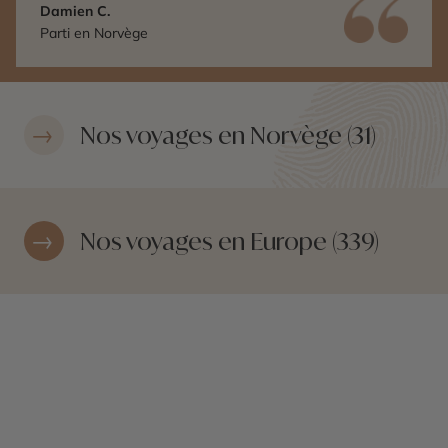
Damien C.
destination si celle-ci est dans votre portfolio.
Parti en Norvège
Nos voyages en Norvège (31)
Nos voyages en Europe (339)