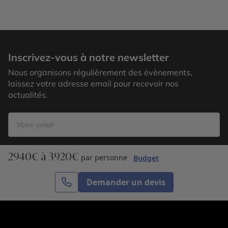
Moskenes
Inscrivez-vous à notre newsletter
Nous organisons régulièrement des évènements,
laissez votre adresse email pour recevoir nos
actualités.
2940€ à 3920€
S’inscrire
par personne
Budget
Demander un devis
Cercle des Voyages est une agence de voyage
spécialisée dans le sur-mesure, appartenant au groupe
Cercle des Vacances. Grâce à notre expertise et notre