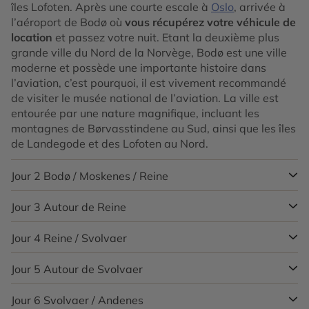
îles Lofoten. Après une courte escale à
Oslo
, arrivée à
l’aéroport de Bodø où
vous récupérez votre véhicule de
location
et passez votre nuit. Etant la deuxième plus
grande ville du Nord de la Norvège, Bodø est une ville
moderne et possède une importante histoire dans
l’aviation, c’est pourquoi, il est vivement recommandé
de visiter le musée national de l’aviation. La ville est
entourée par une nature magnifique, incluant les
montagnes de Børvasstindene au Sud, ainsi que les îles
de Landegode et des Lofoten au Nord.
Jour 2
Bodø / Moskenes / Reine
Jour 3
Autour de Reine
Matinée libre avant de prendre le
ferry de Bodø à
Moskenes
. Les 3 heures de ferry vous amènent à
travers le Vestfjorden, jusqu’aux îles Lofoten, s’étendant
Jour 4
Reine / Svolvaer
Journée libre pour visiter la région. Située tout au Sud
tel un mur de montagnes dans la mer. Pendant des
des îles Lofoten,
Reine
est désigné par les locaux et par
siècles, la pêche et le séchage de la morue ont été la
les touristes comme le joyau des îles Lofoten. Du haut
Jour 5
Autour de Svolvaer
Départ ce matin en direction de la « capitale des
principale source d’activité des Lofoten. Les deux
des différentes collines qui entourent la ville de Reine, le
Lofoten ». Sur la route, vous pourrez visiter Stamsund,
emblèmes des îles les plus connus sont les
panorama est à couper le souffle ! Les montagnes aux
port de pêche toujours actif des Lofoten, où le produit
Jour 6
Svolvaer / Andenes
Journée libre. Le port pittoresque de
Svolvær
surplombe