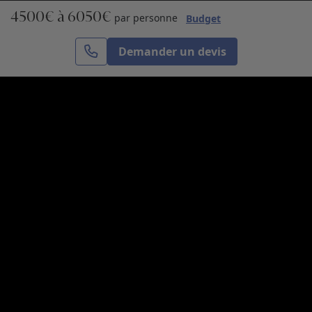
4500€ à 6050€
S’inscrire
par personne
Budget
Demander un devis
Cercle des Voyages est une agence de voyage
spécialisée dans le sur-mesure, appartenant au groupe
Cercle des Vacances. Grâce à notre expertise et notre
passion du voyage, nous sommes là pour vous aider à
réaliser le voyage de vos rêves. Notre équipe est à
votre écoute pour créer le voyage qui vous ressemble.
Co-concevez votre voyage
Nous contacter
Venez nous voir