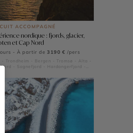
RCUIT ACCOMPAGNÉ
rience nordique : fjords, glacier,
oten et Cap Nord
jours - À partir de
3190 €
/pers
 - Trondheim - Bergen - Tromsø - Alta -
Nord - Sognefjord - Hardangerfjord -
 national de Jostedalsbreen