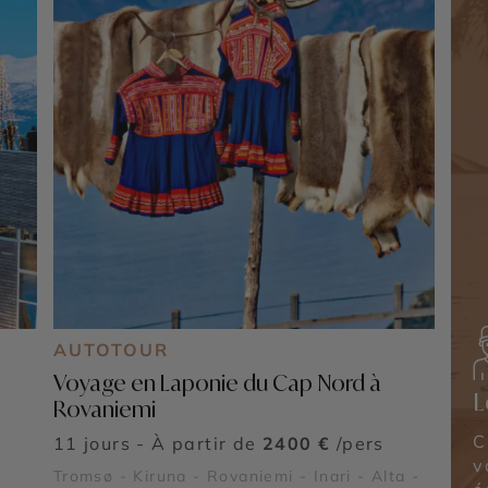
AUTOTOUR
Voyage en Laponie du Cap Nord à
L
Rovaniemi
C
11 jours - À partir de
2400 €
/pers
v
d
Tromsø - Kiruna - Rovaniemi - Inari - Alta -