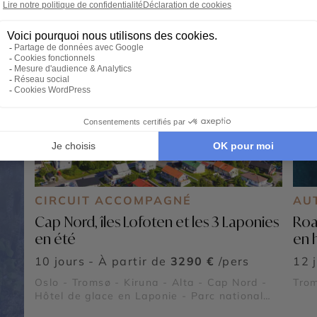
CIRCUIT ACCOMPAGNÉ
AU
Cap Nord, îles Lofoten et les 3 Laponies
Roa
en été
en 
10 jours - À partir de
3290 €
/pers
12 
Oslo - Tromsø - Kiruna - Alta - Cap Nord -
Tro
Hôtel de glace en Laponie - Parc national
d’Abisko