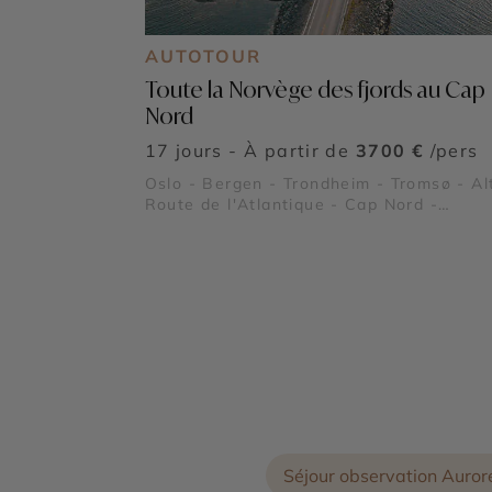
AUTOTOUR
Toute la Norvège des fjords au Cap
Nord
17 jours - À partir de
3700 €
/pers
Oslo - Bergen - Trondheim - Tromsø - Al
Route de l'Atlantique - Cap Nord -
Sognefjord - Route des Trolls
Séjour observation Auror