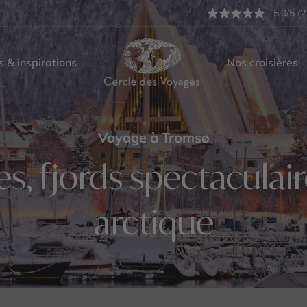
5,0/5 (2
s & inspirations
Nos croisières
Voyage à Tromsø
es, fjords spectaculai
arctique