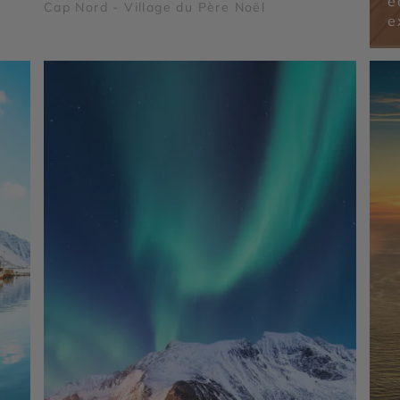
é
Cap Nord - Village du Père Noël
e