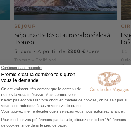
SÉJOUR
CI
Séjour activités et aurores boréales à
Expé
Tromsø
Lof
5 jours - À partir de
2900 €
/pers
11 
Tromsø - Trollfjord
Oslo
Cap 
Parc