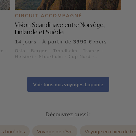
CIRCUIT ACCOMPAGNÉ
Vision Scandinave entre Norvège,
Finlande et Suède
14 jours - À partir de
3990 €
/pers
ta -
Oslo - Bergen - Trondheim - Tromsø -
Helsinki - Stockholm - Cap Nord -
Sognefjord - Village du Père Noël - Gamla
Stan - Forteresse de Suomenlinna - L’église
Temppeliaukio
Voir tous nos voyages Laponie
Découvrez aussi :
es boréales
Voyage de rêve
Voyage en chien de tr