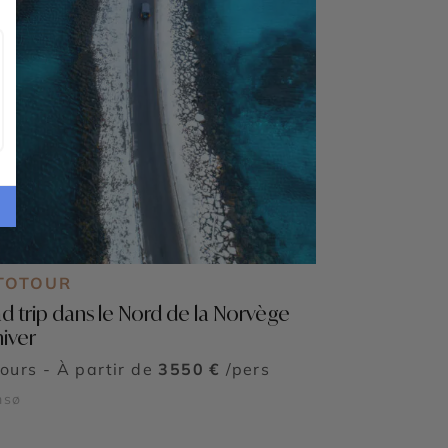
TOTOUR
d trip dans le Nord de la Norvège
hiver
jours - À partir de
3550 €
/pers
msø