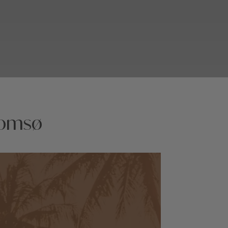
romsø