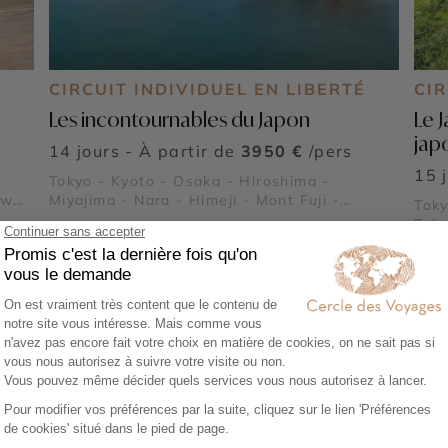
É
CIRCUIT INDIVIDUEL EN LIBERTÉ
CIR
Les incontournables du Japon
Le 
jap
14 jours - À partir de
3950 €
/pers
15 
Tokyo - Kyoto - Osaka - Hiroshima -
awa-
Miyajima - Nara - Himeji - Mont Fuji -
Toky
a -
Kiyomizu-dera - Fushimi Inari-taisha -
Taka
Shibuya - Asakusa
Jing
Kam