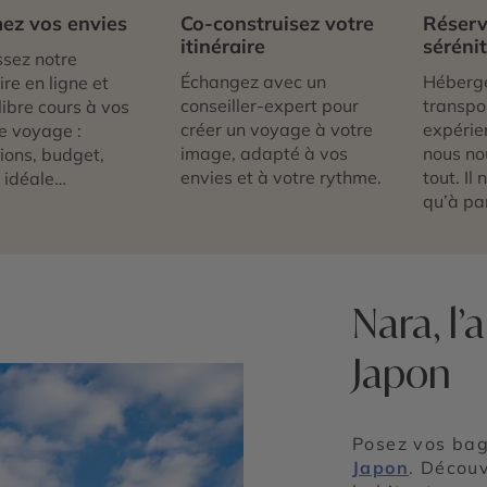
ez vos envies
Co-construisez votre
Réserv
itinéraire
séréni
sez notre
Échangez avec un
Héberg
re en ligne et
conseiller-expert pour
transpor
libre cours à vos
créer un voyage à votre
expérie
e voyage :
image, adapté à vos
nous no
tions, budget,
envies et à votre rythme.
tout. Il
 idéale…
qu’à par
Nara, l
Japon
Posez vos bag
Japon
. Découv