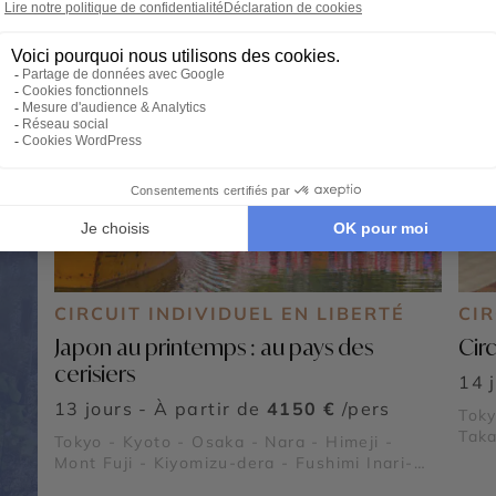
CIRCUIT INDIVIDUEL EN LIBERTÉ
CI
Japon au printemps : au pays des
Cir
cerisiers
14 
13 jours - À partir de
4150 €
/pers
Toky
Taka
Tokyo - Kyoto - Osaka - Nara - Himeji -
Kiyo
Mont Fuji - Kiyomizu-dera - Fushimi Inari-
Kink
taisha - Kinkaku-ji - Arashiyama - Shibuya -