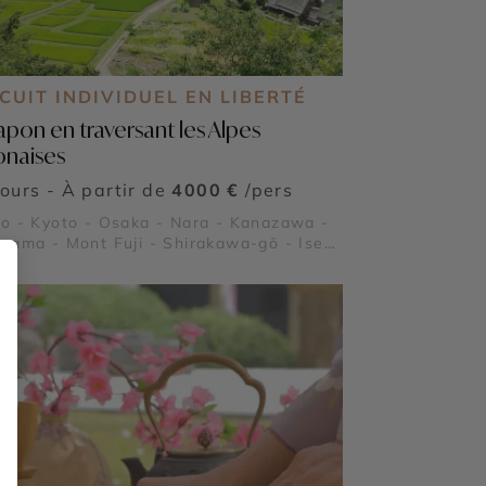
CUIT INDIVIDUEL EN LIBERTÉ
Japon en traversant les Alpes
onaises
jours - À partir de
4000 €
/pers
o - Kyoto - Osaka - Nara - Kanazawa -
yama - Mont Fuji - Shirakawa-gō - Ise-
u - Kinkaku-ji - Shibuya - Asakusa -
ikōchi