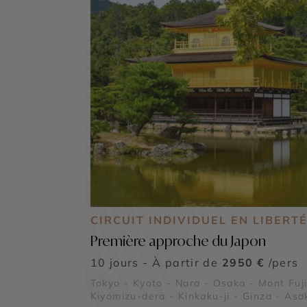
CIRCUIT INDIVIDUEL EN LIBERT
Première approche du Japon
10 jours - À partir de
2950 €
/pers
Tokyo - Kyoto - Nara - Osaka - Mont Fuji
Kiyomizu-dera - Kinkaku-ji - Ginza - As