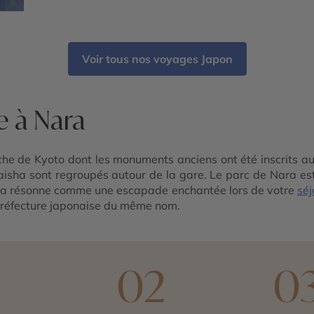
Ginza
Voir tous nos voyages Japon
e à Nara
che de Kyoto dont les monuments anciens ont été inscrits a
Taisha sont regroupés autour de la gare. Le parc de Nara est
 Nara résonne comme une escapade enchantée lors de votre
séj
a préfecture japonaise du même nom.
1
02
0