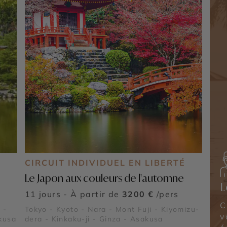
É
CIRCUIT INDIVIDUEL EN LIBERTÉ
Le Japon aux couleurs de l'automne
L
11 jours - À partir de
3200 €
/pers
C
 -
Tokyo - Kyoto - Nara - Mont Fuji - Kiyomizu-
v
©
akusa
dera - Kinkaku-ji - Ginza - Asakusa