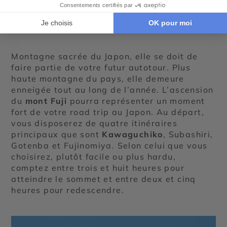
pour une expérience
inoubliable
Montagne sacrée du Japon, elle se doit de
faire partie de votre futur autotour. Plus
haute montagne du pays, elle demeure
enneigée tout au long de l’année. L’ascension
du
mont Fuji
pourra représenter un moment
fort de votre road trip au Japon. Au départ,
vous disposerez de quatre itinéraires
principaux que sont
Kawaguchiko
, Subashiri,
Gotenba et Fujinomiya. Selon celui que vous
choisirez, plutôt facile ou plus hardu,
comptez entre trois et huit heures pour
atteindre le sommet et entre deux et cinq
heures pour redescendre.