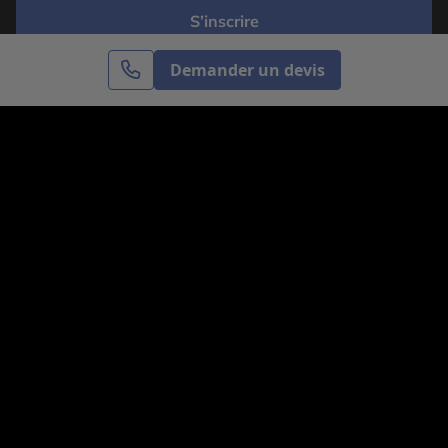
S’inscrire
Demander un devis
Cercle des Voyages est une agence de voyage
spécialisée dans le sur-mesure, appartenant au groupe
Cercle des Vacances. Grâce à notre expertise et notre
passion du voyage, nous sommes là pour vous aider à
réaliser le voyage de vos rêves. Notre équipe est à
votre écoute pour créer le voyage qui vous ressemble.
Co-concevez votre voyage
Nous contacter
Venez nous voir