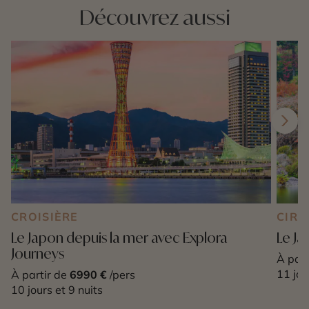
Découvrez aussi
CROISIÈRE
CIRC
Le Japon depuis la mer avec Explora
Le Ja
Journeys
À part
11 jou
À partir de
6990 €
/pers
10 jours et 9 nuits