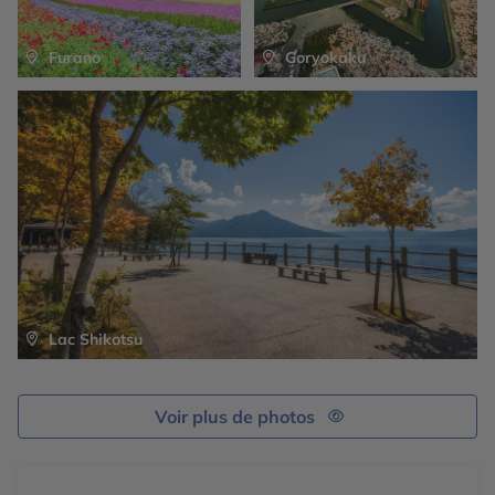
ou à pied. Cette croisière offre de magnifiques points de
vue qui ne peuvent être observés que depuis la mer. Et
Furano
Goryokaku
si vous êtes chanceux, vous pourrez apercevoir des
ours sauvages sur la plage ou encore certaines des
nombreuses espèces de baleines qui nagent le long de
la côte.
Lac Shikotsu
Voir plus de photos