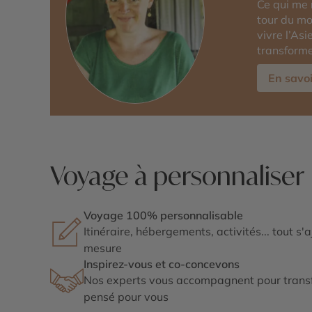
Ce qui me 
tour du mo
vivre l’As
transforme
En savoi
Voyage à personnaliser
Voyage 100% personnalisable
Itinéraire, hébergements, activités... tout s'
mesure
Inspirez-vous et co-concevons
Nos experts vous accompagnent pour transf
pensé pour vous