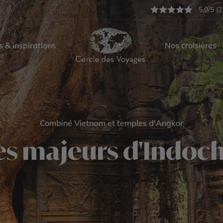
5,0/5 (2
s & inspirations
Nos croisières
Combiné Vietnam et temples d'Angkor
es majeurs d'Indoc