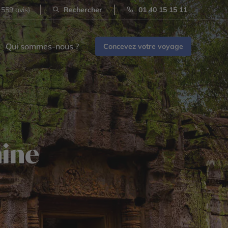
 559 avis)
Rechercher
01 40 15 15 11
Qui sommes-nous ?
Concevez votre voyage
hine