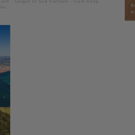
Siem
Saïgon et Sud Vietnam - Siem Reap
é
gkor
e
ay