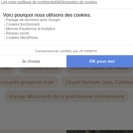
conçoivent avec vous, un voyage d'exception 100% personnal
Autres thématiques de voyages au Vietnam :
e luxe
Croisière en été
Croisière autour du monde
 en petit groupe en Asie
Circuit Vietnam, Laos, Cambo
Voyage découverte de la gastronomie vietnamienne