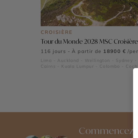
CROISIÈRE
Tour du Monde 2028 MSC Croisière
116 jours - À partir de
18900 €
/pe
Lima - Auckland - Wellington - Sydney -
Cairns - Kuala Lumpur - Colombo - Coch
Dubaï - Mascate - Pétra - Alexandrie -
- Gênes - Barcelone
Commencez à