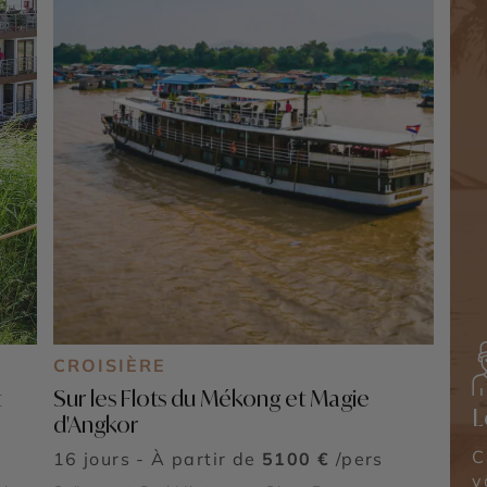
CROISIÈRE
t
Sur les Flots du Mékong et Magie
L
d'Angkor
C
16 jours - À partir de
5100 €
/pers
v