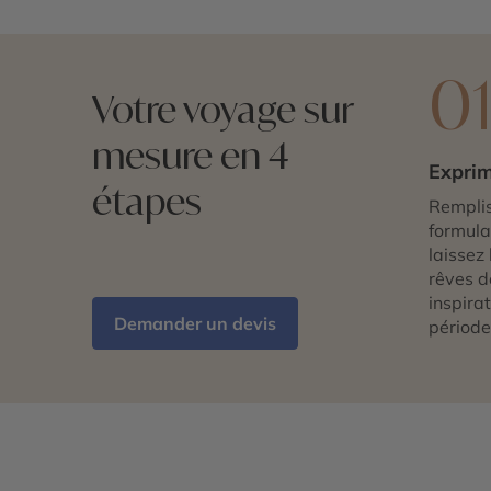
0
Votre voyage sur
mesure en 4
Exprim
étapes
Remplis
formulai
laissez 
rêves d
inspira
Demander un devis
période