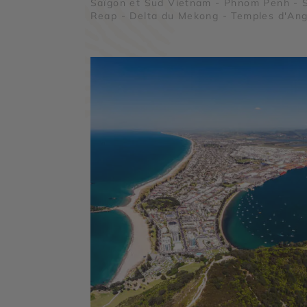
Saïgon et Sud Vietnam - Phnom Penh - 
Reap - Delta du Mekong - Temples d'An
- Tonlé Sap - Roluos - Ta Prohm - Bante
Srei