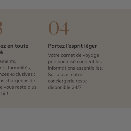
3
04
ez en toute
Partez l’esprit léger
té
Votre carnet de voyage
ements,
personnalisé contient les
ts, formalités,
informations essentielles.
nces exclusives :
Sur place, notre
us chargeons de
conciergerie reste
 ne vous reste plus
disponible 24/7
tir !