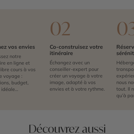
1
02
0
ez vos envies
Co-construisez votre
Réserv
itinéraire
séréni
sez notre
Échangez avec un
Héberg
re en ligne et
conseiller-expert pour
transpor
libre cours à vos
créer un voyage à votre
expérie
e voyage :
image, adapté à vos
nous no
tions, budget,
envies et à votre rythme.
tout. Il
 idéale…
qu’à par
Découvrez aussi