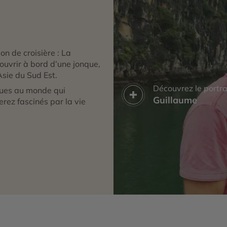
on de croisière : La
uvrir à bord d’une jonque,
Asie du Sud Est.
Découvrez le portra
ques au monde qui
Guillaume
erez fascinés par la vie