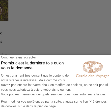
s
rs
in -
 Rome
Voir tous nos Voyages Vietnam (18)
 voyager