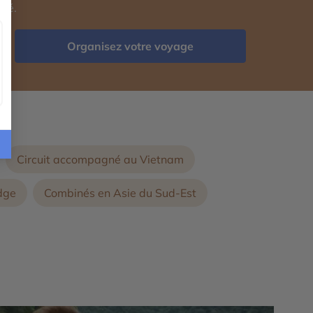
isé.
Organisez votre voyage
Circuit accompagné au Vietnam
dge
Combinés en Asie du Sud-Est