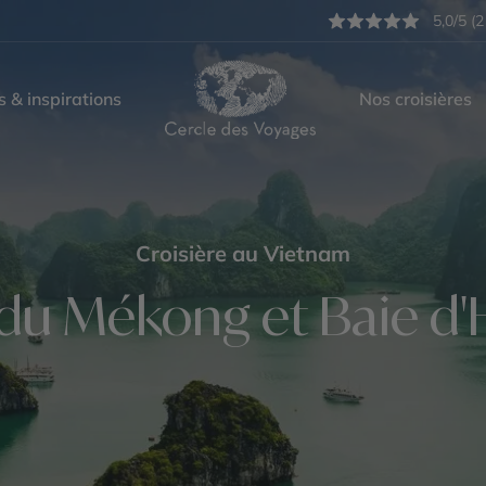
5,0/5 (2
s & inspirations
Nos croisières
Croisière au Vietnam
 du Mékong et Baie d'