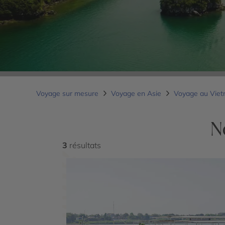
Voyage sur mesure
Voyage en Asie
Voyage au Vie
N
3
résultats